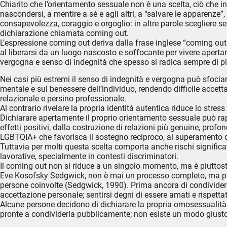
Chiarito che l’orientamento sessuale non è una scelta, ciò che
nascondersi, a mentire a sé e agli altri, a “salvare le apparenze”
consapevolezza, coraggio e orgoglio: in altre parole scegliere s
dichiarazione chiamata coming out.
L’espressione coming out deriva dalla frase inglese “coming out o
al liberarsi da un luogo nascosto e soffocante per vivere aper
vergogna e senso di indegnità che spesso si radica sempre di più
Nei casi più estremi il senso di indegnità e vergogna può sfociar
mentale e sul benessere dell’individuo, rendendo difficile accetta
relazionale e persino professionale.
Al contrario rivelare la propria identità autentica riduce lo stre
Dichiarare apertamente il proprio orientamento sessuale può rap
effetti positivi, dalla costruzione di relazioni più genuine, prof
LGBTQIA+ che favorisca il sostegno reciproco, al superamento de
Tuttavia per molti questa scelta comporta anche rischi significati
lavorative, specialmente in contesti discriminatori.
Il coming out non si riduce a un singolo momento, ma è piuttost
Eve Kosofsky Sedgwick, non è mai un processo completo, ma piut
persone coinvolte (Sedgwick, 1990). Prima ancora di condividere l
accettazione personale; sentirsi degni di essere amati e rispet
Alcune persone decidono di dichiarare la propria omosessualità a 
pronte a condividerla pubblicamente; non esiste un modo giusto o 