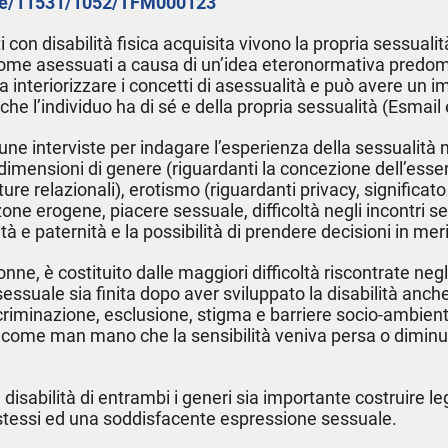
ndle/11531/1052/TFM000123
ti con disabilità fisica acquisita vivono la propria sessual
i come asessuati a causa di un’idea eteronormativa predom
a interiorizzare i concetti di asessualità e può avere un im
he l’individuo ha di sé e della propria sessualità (Esmail e
une interviste per indagare l’esperienza della sessualità 
e dimensioni di genere (riguardanti la concezione dell’esse
ture relazionali), erotismo (riguardanti privacy, significat
one erogene, piacere sessuale, difficoltà negli incontri 
tà e paternità e la possibilità di prendere decisioni in merit
onne, è costituito dalle maggiori difficoltà riscontrate ne
sessuale sia finita dopo aver sviluppato la disabilità anch
criminazione, esclusione, stigma e barriere socio-ambienta
o come man mano che la sensibilità veniva persa o diminuit
disabilità di entrambi i generi sia importante costruire le
é stessi ed una soddisfacente espressione sessuale.