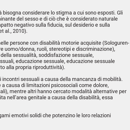
ità bisogna considerare lo stigma a cui sono esposti. Gli
inante del sesso e di ciò che è considerato naturale
patto negativo sulla fiducia, sul desiderio e sulla
t al., 2010).
nelle persone con disabilità motorie acquisite (Sologuren-
re uomo/donna, ruoli, stereotipi e discriminazione),
o della sessualità, soddisfazione sessuale,
sessuali, educazione sessuale, educazione sessuale
o alla propria riproduttività).
gli incontri sessuali a causa della mancanza di mobilità.
e a causa di limitazioni psicosociali come dolore,
li), mentre altri hanno cercato modalità alternative per
a nell’area genitale a causa della disabilità, essa
gami emotivi solidi che potenzino le loro relazioni