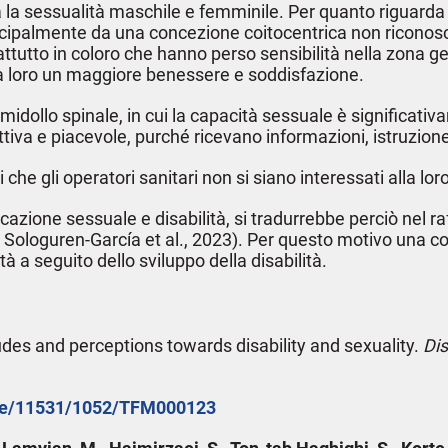
a sessualità maschile e femminile. Per quanto riguarda gli
ncipalmente da una concezione coitocentrica non riconos
tutto in coloro che hanno perso sensibilità nella zona ge
 loro un maggiore benessere e soddisfazione.
 midollo spinale, in cui la capacità sessuale è significa
iva e piacevole, purché ricevano informazioni, istruzione 
che gli operatori sanitari non si siano interessati alla lo
azione sessuale e disabilità, si tradurrebbe perciò nel ra
10; Sologuren-García et al., 2023). Per questo motivo una
 a seguito dello sviluppo della disabilità.
udes and perceptions towards disability and sexuality.
Dis
ndle/11531/1052/TFM000123