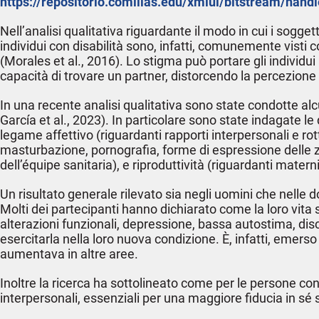
https://repositorio.comillas.edu/xmlui/bitstream/ha
Nell’analisi qualitativa riguardante il modo in cui i sogget
individui con disabilità sono, infatti, comunemente vist
(Morales et al., 2016). Lo stigma può portare gli individui 
capacità di trovare un partner, distorcendo la percezione c
In una recente analisi qualitativa sono state condotte alc
García et al., 2023). In particolare sono state indagate l
legame affettivo (riguardanti rapporti interpersonali e rot
masturbazione, pornografia, forme di espressione delle z
dell’équipe sanitaria), e riproduttività (riguardanti materni
Un risultato generale rilevato sia negli uomini che nelle d
Molti dei partecipanti hanno dichiarato come la loro vita 
alterazioni funzionali, depressione, bassa autostima, dis
esercitarla nella loro nuova condizione. È, infatti, emers
aumentava in altre aree.
Inoltre la ricerca ha sottolineato come per le persone con 
interpersonali, essenziali per una maggiore fiducia in s