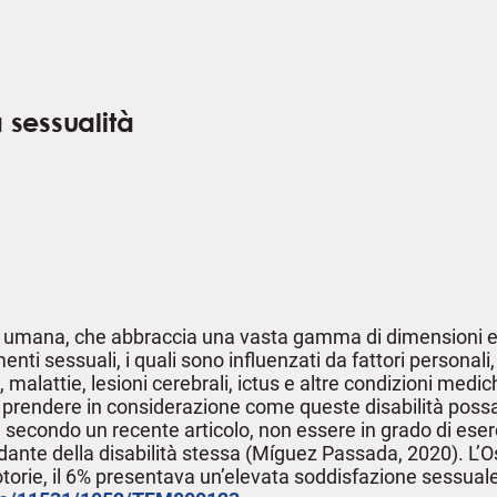
a sessualità
 umana, che abbraccia una vasta gamma di dimensioni emo
ti sessuali, i quali sono influenzati da fattori personali, s
 malattie, lesioni cerebrali, ictus e altre condizioni med
io prendere in considerazione come queste disabilità possa
i, secondo un recente articolo, non essere in grado di ese
ante della disabilità stessa (Míguez Passada, 2020). L’Os
otorie, il 6% presentava un’elevata soddisfazione sessua