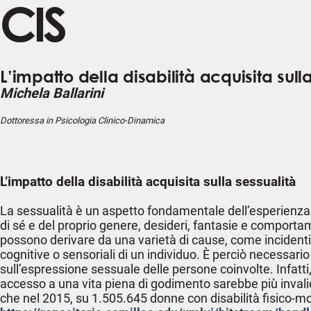
CIS
L’impatto della disabilità acquisita sull
Michela Ballarini
Dottoressa in Psicologia Clinico-Dinamica
L’impatto della disabilità acquisita sulla sessualità
La sessualità è un aspetto fondamentale dell’esperienza
di sé e del proprio genere, desideri, fantasie e comportamen
possono derivare da una varietà di cause, come incidenti,
cognitive o sensoriali di un individuo. È perciò necessar
sull’espressione sessuale delle persone coinvolte. Infatt
accesso a una vita piena di godimento sarebbe più invalid
che nel 2015, su 1.505.645 donne con disabilità fisico-m