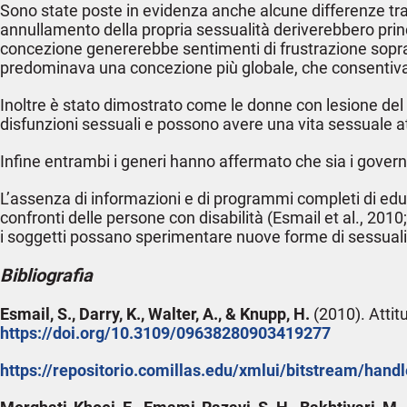
Sono state poste in evidenza anche alcune differenze tra l
annullamento della propria sessualità deriverebbero pri
concezione genererebbe sentimenti di frustrazione soprat
predominava una concezione più globale, che consentiva
Inoltre è stato dimostrato come le donne con lesione del
disfunzioni sessuali e possono avere una vita sessuale att
Infine entrambi i generi hanno affermato che sia i governi 
L’assenza di informazioni e di programmi completi di educ
confronti delle persone con disabilità (Esmail et al., 20
i soggetti possano sperimentare nuove forme di sessualità
Bibliografia
Esmail, S., Darry, K., Walter, A., & Knupp, H.
(2010). Attit
https://doi.org/10.3109/09638280903419277
https://repositorio.comillas.edu/xmlui/bitstream/ha