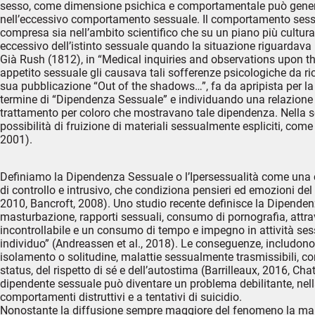
sesso, come dimensione psichica e comportamentale può generare
nell’eccessivo comportamento sessuale. Il comportamento sess
compresa sia nell’ambito scientifico che su un piano più cultura
eccessivo dell’istinto sessuale quando la situazione riguardava l
Già Rush (1812), in “Medical inquiries and observations upon th
appetito sessuale gli causava tali sofferenze psicologiche da r
sua pubblicazione “Out of the shadows…”, fa da apripista per la 
termine di “Dipendenza Sessuale” e individuando una relazione 
trattamento per coloro che mostravano tale dipendenza. Nella 
possibilità di fruizione di materiali sessualmente espliciti, co
2001).
Definiamo la Dipendenza Sessuale o l’Ipersessualità come una 
di controllo e intrusivo, che condiziona pensieri ed emozioni del 
2010, Bancroft, 2008). Uno studio recente definisce la Dipenden
masturbazione, rapporti sessuali, consumo di pornografia, at
incontrollabile e un consumo di tempo e impegno in attività sess
individuo” (Andreassen et al., 2018). Le conseguenze, includono
isolamento o solitudine, malattie sessualmente trasmissibili, comp
status, del rispetto di sé e dell’autostima (Barrilleaux, 2016, Cha
dipendente sessuale può diventare un problema debilitante, nella 
comportamenti distruttivi e a tentativi di suicidio.
Nonostante la diffusione sempre maggiore del fenomeno la man