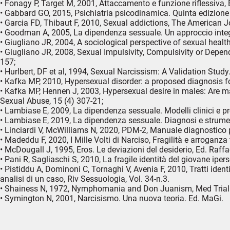
• Fonagy P, Target M, 2001, Attaccamento e funzione riflessiva, 
• Gabbard GO, 2015, Psichiatria psicodinamica. Quinta edizione 
• Garcia FD, Thibaut F, 2010, Sexual addictions, The American 
• Goodman A, 2005, La dipendenza sessuale. Un approccio integr
• Giugliano JR, 2004, A sociological perspective of sexual health
• Giugliano JR, 2008, Sexual Impulsivity, Compulsivity or Depend
157;
• Hurlbert, DF et al, 1994, Sexual Narcissism: A Validation Study
• Kafka MP, 2010, Hypersexual disorder: a proposed diagnosis fo
• Kafka MP, Hennen J, 2003, Hypersexual desire in males: Are ma
Sexual Abuse, 15 (4) 307-21;
• Lambiase E, 2009, La dipendenza sessuale. Modelli clinici e pr
• Lambiase E, 2019, La dipendenza sessuale. Diagnosi e strumenti
• Linciardi V, McWilliams N, 2020, PDM-2, Manuale diagnostico 
• Madeddu F, 2020, I Mille Volti di Narciso, Fragilità e arroganza
• McDougall J, 1995, Eros. Le deviazioni del desiderio, Ed. Raffa
• Pani R, Sagliaschi S, 2010, La fragile identità del giovane ipers
• Pistiddu A, Dominoni C, Tornaghi V, Avenia F, 2010, Tratti identi
analisi di un caso, Riv Sessuologia, Vol. 34-n.3.
• Shainess N, 1972, Nymphomania and Don Juanism, Med Trial Te
• Symington N, 2001, Narcisismo. Una nuova teoria. Ed. MaGi.