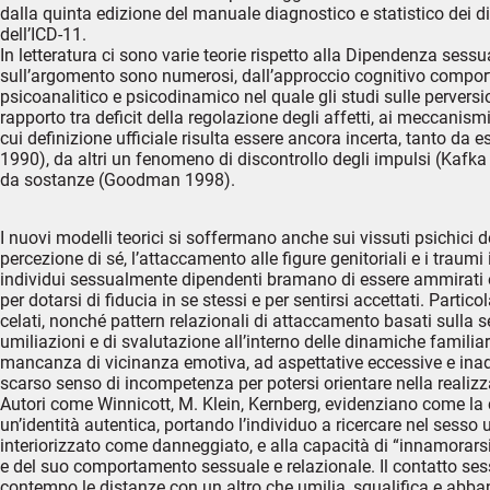
dalla quinta edizione del manuale diagnostico e statistico dei d
dell’ICD-11.
In letteratura ci sono varie teorie rispetto alla Dipendenza sess
sull’argomento sono numerosi, dall’approccio cognitivo comport
psicoanalitico e psicodinamico nel quale gli studi sulle perversio
rapporto tra deficit della regolazione degli affetti, ai meccanism
cui definizione ufficiale risulta essere ancora incerta, tanto 
1990), da altri un fenomeno di discontrollo degli impulsi (Kafka 
da sostanze (Goodman 1998).
I nuovi modelli teorici si soffermano anche sui vissuti psichici
percezione di sé, l’attaccamento alle figure genitoriali e i traumi
individui sessualmente dipendenti bramano di essere ammirati e di
per dotarsi di fiducia in se stessi e per sentirsi accettati. Parti
celati, nonché pattern relazionali di attaccamento basati sulla se
umiliazioni e di svalutazione all’interno delle dinamiche famili
mancanza di vicinanza emotiva, ad aspettative eccessive e inad
scarso senso di incompetenza per potersi orientare nella realizz
Autori come Winnicott, M. Klein, Kernberg, evidenziano come la 
un’identità autentica, portando l’individuo a ricercare nel sesso
interiorizzato come danneggiato, e alla capacità di “innamorars
e del suo comportamento sessuale e relazionale. Il contatto se
contempo le distanze con un altro che umilia, squalifica e abb