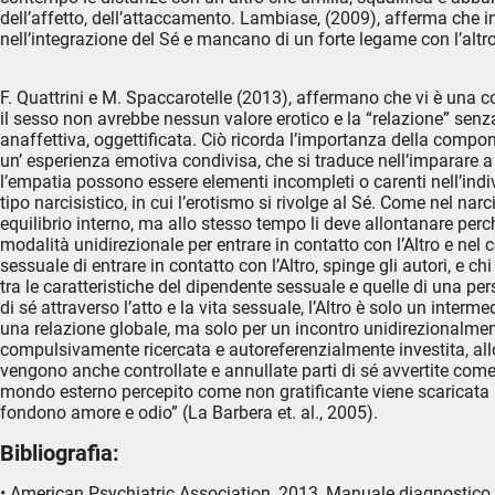
dell’affetto, dell’attaccamento. Lambiase, (2009), afferma che i
nell’integrazione del Sé e mancano di un forte legame con l’altro
F. Quattrini e M. Spaccarotelle (2013), affermano che vi è una c
il sesso non avrebbe nessun valore erotico e la “relazione” sen
anaffettiva, oggettificata. Ciò ricorda l’importanza della compon
un’ esperienza emotiva condivisa, che si traduce nell’imparare a 
l’empatia possono essere elementi incompleti o carenti nell’indi
tipo narcisistico, in cui l’erotismo si rivolge al Sé. Come nel na
equilibrio interno, ma allo stesso tempo li deve allontanare perché
modalità unidirezionale per entrare in contatto con l’Altro e nel
sessuale di entrare in contatto con l’Altro, spinge gli autori, e ch
tra le caratteristiche del dipendente sessuale e quelle di una per
di sé attraverso l’atto e la vita sessuale, l’Altro è solo un inte
una relazione globale, ma solo per un incontro unidirezionalmente 
compulsivamente ricercata e autoreferenzialmente investita, all
vengono anche controllate e annullate parti di sé avvertite come no
mondo esterno percepito come non gratificante viene scaricata 
fondono amore e odio” (La Barbera et. al., 2005).
Bibliografia:
• American Psychiatric Association, 2013, Manuale diagnostico e 