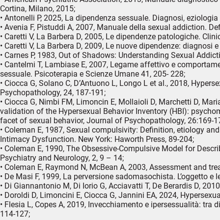
Cortina, Milano, 2015;
• Antonelli P, 2025, La dipendenza sessuale. Diagnosi, eziologia 
• Avenia F, Pistuddi A, 2007, Manuale della sexual addiction. Defi
• Caretti V, La Barbera D, 2005, Le dipendenze patologiche. Clini
• Caretti V, La Barbera D, 2009, Le nuove dipendenze: diagnosi e 
• Carnes P, 1983, Out of Shadows: Understanding Sexual Addic
• Cantelmi T, Lambiase E, 2007, Legame affettivo e comportame
sessuale. Psicoterapia e Scienze Umane 41, 205- 228;
• Ciocca G, Solano C, D’Antuono L, Longo L et al., 2018, Hyperse
Psychopathology, 24, 187-191;
• Ciocca G, Nimbi FM, Limoncin E, Mollaioli D, Marchetti D, Maria
validation of the Hypersexual Behavior Inventory (HBI): psychome
facet of sexual behavior, Journal of Psychopathology, 26:169-1
• Coleman E, 1987, Sexual compulsivity: Definition, etiology a
Intimacy Dysfunction. New York: Haworth Press, 89-204;
• Coleman E, 1990, The Obsessive-Compulsive Model for Descri
Psychiatry and Neurology, 2, 9 – 14;
• Coleman E, Raymond N, McBean A, 2003, Assessment and treat
• De Masi F, 1999, La perversione sadomasochista. L’oggetto e le t
• Di Giannantonio M, Di Iorio G, Acciavatti T, De Berardis D, 2010
• Doroldi D, Limoncini E, Ciocca G, Jannini EA, 2024, Hypersexua
• Flesia L, Copes A, 2019, Invecchiamento e ipersessualità: tra dif
114-127;