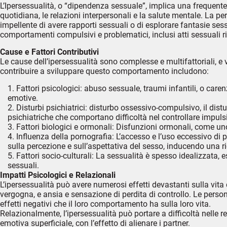
L’Ipersessualità, o “dipendenza sessuale”, implica una frequente 
quotidiana, le relazioni interpersonali e la salute mentale. La p
impellente di avere rapporti sessuali o di esplorare fantasie ses
comportamenti compulsivi e problematici, inclusi atti sessuali ris
Cause e Fattori Contributivi
Le cause dell’ipersessualità sono complesse e multifattoriali, e
contribuire a sviluppare questo comportamento includono:
Fattori psicologici: abuso sessuale, traumi infantili, o care
emotive.
Disturbi psichiatrici: disturbo ossessivo-compulsivo, il distu
psichiatriche che comportano difficoltà nel controllare impulsi
Fattori biologici e ormonali: Disfunzioni ormonali, come uno s
Influenza della pornografia: L’accesso e l’uso eccessivo di p
sulla percezione e sull’aspettativa del sesso, inducendo una r
Fattori socio-culturali: La sessualità è spesso idealizzata,
sessuali.
Impatti Psicologici e Relazionali
L’ipersessualità può avere numerosi effetti devastanti sulla vita
vergogna, e ansia e sensazione di perdita di controllo. Le perso
effetti negativi che il loro comportamento ha sulla loro vita.
Relazionalmente, l’ipersessualità può portare a difficoltà nelle r
emotiva superficiale, con l’effetto di alienare i partner.