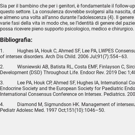
Sia per il bambino che per i genitori, è fondamentale il follow-u
questo settore. La consulenza dovrebbe svolgersi alla nascita, d
e almeno una volta all’anno durante l’adolescenza (4). Il genere
varie fasi della vita in modo che, se l’identità di genere del pazi
possa ricevere pieno supporto psicologico, medico e chirurgico.
Bibliografia:
1. Hughes IA, Houk C, Ahmed SF, Lee PA, LWPES Consensu
of intersex disorders. Arch Dis Child. 2006 Jul;91(7):554–63.
2. Wisniewski AB, Batista RL, Costa EMF, Finlayson C, Sircil
Development (DSD) Throughout Life. Endocr Rev. 2019 Dec 1;4
3. Lee PA, Houk CP, Ahmed SF, Hughes IA, International Cons
Endocrine Society and the European Society for Paediatric End
International Consensus Conference on Intersex. Pediatrics. 20
4. Diamond M, Sigmundson HK. Management of intersexuality.
Pediatr Adolesc Med. 1997 Oct;151(10):1046–50.