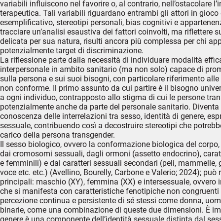
variabili influiscono nel favorire o, al contrario, nell’ostacolare 
terapeutica. Tali variabili riguardano entrambi gli attori in gioco 
esemplificativo, stereotipi personali, bias cognitivi e appartenen
tracciare un’analisi esaustiva dei fattori coinvolti, ma rifletter
delicata per sua natura, risulti ancora più complessa per chi ap
potenzialmente target di discriminazione.
La riflessione parte dalla necessità di individuare modalità effi
interpersonale in ambito sanitario (ma non solo) capace di pro
sulla persona e sui suoi bisogni, con particolare riferimento all
non conforme. Il primo assunto da cui partire è il bisogno univer
a ogni individuo, contrapposto allo stigma di cui le persone tr
potenzialmente anche da parte del personale sanitario. Diventa
conoscenza delle interrelazioni tra sesso, identità di genere, es
sessuale, contribuendo così a decostruire stereotipi che potrebb
carico della persona transgender.
Il sesso biologico, ovvero la conformazione biologica del corpo, 
dai cromosomi sessuali, dagli ormoni (assetto endocrino), carat
e femminili) e dai caratteri sessuali secondari (peli, mammelle,
voce etc. etc.) (Avellino, Bourelly, Carbone e Valerio; 2024); può r
principali: maschio (XY), femmina (XX) e intersessuale, ovvero 
che si manifesta con caratteristiche fenotipiche non congruenti c
percezione continua e persistente di sé stessi come donna, uom
binarie, come una combinazione di queste due dimensioni. È impo
genere è una componente dell’identità sessuale distinta dal sess