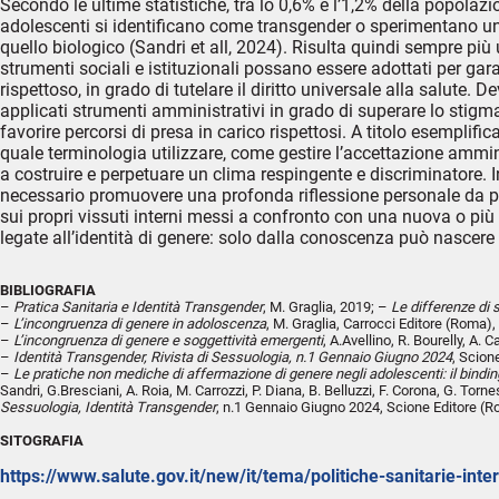
Secondo le ultime statistiche, tra lo 0,6% e l’1,2% della popolazio
adolescenti si identificano come transgender o sperimentano una
quello biologico (Sandri et all, 2024). Risulta quindi sempre più 
strumenti sociali e istituzionali possano essere adottati per gara
rispettoso, in grado di tutelare il diritto universale alla salute.
applicati strumenti amministrativi in grado di superare lo stigma
favorire percorsi di presa in carico rispettosi. A titolo esemplif
quale terminologia utilizzare, come gestire l’accettazione ammini
a costruire e perpetuare un clima respingente e discriminatore. 
necessario promuovere una profonda riflessione personale da par
sui propri vissuti interni messi a confronto con una nuova o più
legate all’identità di genere: solo dalla conoscenza può nascere
BIBLIOGRAFIA
–
Pratica Sanitaria e Identità Transgender
, M. Graglia, 2019; –
Le differenze di
–
L’incongruenza di genere in adoloscenza
, M. Graglia, Carrocci Editore (Roma),
–
L’incongruenza di genere e soggettività emergenti
, A.Avellino, R. Bourelly, A. 
–
Identità Transgender, Rivista di Sessuologia, n.1 Gennaio Giugno 2024
, Scion
–
Le pratiche non mediche di affermazione di genere negli adolescenti: il binding
Sandri, G.Bresciani, A. Roia, M. Carrozzi, P. Diana, B. Belluzzi, F. Corona, G. Torn
Sessuologia, Identità Transgender
, n.1 Gennaio Giugno 2024, Scione Editore (
SITOGRAFIA
https://www.salute.gov.it/new/it/tema/politiche-sanitarie-int