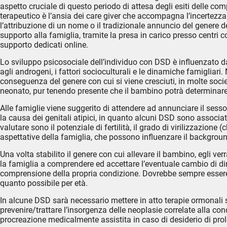
aspetto cruciale di questo periodo di attesa degli esiti delle co
terapeutico è l’ansia dei care giver che accompagna l’incertezza 
l’attribuzione di un nome o il tradizionale annuncio del genere
supporto alla famiglia, tramite la presa in carico presso centri c
supporto dedicati online.
Lo sviluppo psicosociale dell’individuo con DSD è influenzato da
agli androgeni, i fattori socioculturali e le dinamiche famigliari
conseguenza del genere con cui si viene cresciuti, in molte socie
neonato, pur tenendo presente che il bambino potrà determinare 
Alle famiglie viene suggerito di attendere ad annunciare il sess
la causa dei genitali atipici, in quanto alcuni DSD sono associati
valutare sono il potenziale di fertilità, il grado di virilizzazion
aspettative della famiglia, che possono influenzare il backgroun
Una volta stabilito il genere con cui allevare il bambino, egli v
la famiglia a comprendere ed accettare l’eventuale cambio di di
comprensione della propria condizione. Dovrebbe sempre essere 
quanto possibile per età.
In alcune DSD sarà necessario mettere in atto terapie ormonali sost
prevenire/trattare l’insorgenza delle neoplasie correlate alla co
procreazione medicalmente assistita in caso di desiderio di prol