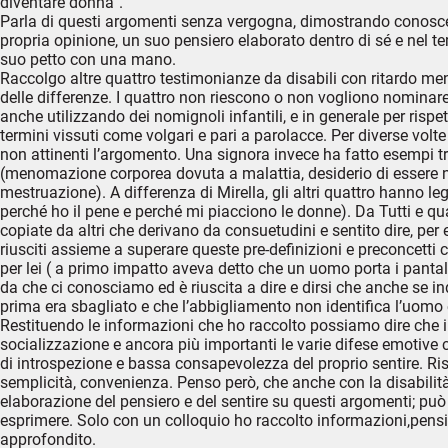
diventare donna”.
Parla di questi argomenti senza vergogna, dimostrando conosce
propria opinione, un suo pensiero elaborato dentro di sé e nel 
suo petto con una mano.
Raccolgo altre quattro testimonianze da disabili con ritardo mental
delle differenze. I quattro non riescono o non vogliono nominare
anche utilizzando dei nomignoli infantili, e in generale per ris
termini vissuti come volgari e pari a parolacce. Per diverse vo
non attinenti l’argomento. Una signora invece ha fatto esempi tr
(menomazione corporea dovuta a malattia, desiderio di essere 
mestruazione). A differenza di Mirella, gli altri quattro hanno l
perché ho il pene e perché mi piacciono le donne). Da Tutti e qua
copiate da altri che derivano da consuetudini e sentito dire, pe
riusciti assieme a superare queste pre-definizioni e preconcetti 
per lei ( a primo impatto aveva detto che un uomo porta i panta
da che ci conosciamo ed è riuscita a dire e dirsi che anche se in
prima era sbagliato e che l’abbigliamento non identifica l’uomo 
Restituendo le informazioni che ho raccolto possiamo dire che il liv
socializzazione e ancora più importanti le varie difese emotiv
di introspezione e bassa consapevolezza del proprio sentire. Risul
semplicità, convenienza. Penso però, che anche con la disabili
elaborazione del pensiero e del sentire su questi argomenti; può 
esprimere. Solo con un colloquio ho raccolto informazioni,pensie
approfondito.