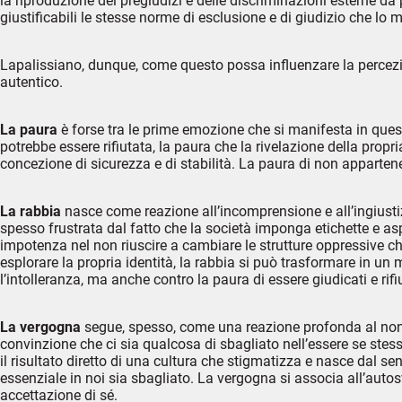
la riproduzione dei pregiudizi e delle discriminazioni esterne da 
giustificabili le stesse norme di esclusione e di giudizio che lo 
Lapalissiano, dunque, come questo possa influenzare la percezione
autentico.
La paura
è forse tra le prime emozione che si manifesta in ques
potrebbe essere rifiutata, la paura che la rivelazione della propr
concezione di sicurezza e di stabilità. La paura di non apparten
La rabbia
nasce come reazione all’incomprensione e all’ingiustiz
spesso frustrata dal fatto che la società imponga etichette e a
impotenza nel non riuscire a cambiare le strutture oppressive c
esplorare la propria identità, la rabbia si può trasformare in u
l’intolleranza, ma anche contro la paura di essere giudicati e rifiut
La vergogna
segue, spesso, come una reazione profonda al non es
convinzione che ci sia qualcosa di sbagliato nell’essere se stes
il risultato diretto di una cultura che stigmatizza e nasce dal s
essenziale in noi sia sbagliato. La vergogna si associa all’auto
accettazione di sé.