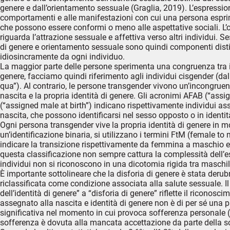
genere e dall’orientamento sessuale (Graglia, 2019). L’espressione
comportamenti e alle manifestazioni con cui una persona espri
che possono essere conformi o meno alle aspettative sociali. L’
riguarda l’attrazione sessuale e affettiva verso altri individui. S
di genere e orientamento sessuale sono quindi componenti disti
idiosincramente da ogni individuo.
La maggior parte delle persone sperimenta una congruenza tra il 
genere, facciamo quindi riferimento agli individui cisgender (dal l
qua”). Al contrario, le persone transgender vivono un’incongruen
nascita e la propria identità di genere. Gli acronimi AFAB (“ass
(“assigned male at birth”) indicano rispettivamente individui a
nascita, che possono identificarsi nel sesso opposto o in identit
Ogni persona transgender vive la propria identità di genere in m
un’identificazione binaria, si utilizzano i termini FtM (female t
indicare la transizione rispettivamente da femmina a maschio 
questa classificazione non sempre cattura la complessità dell’e
individui non si riconoscono in una dicotomia rigida tra maschi
È importante sottolineare che la disforia di genere è stata deru
riclassificata come condizione associata alla salute sessuale. 
dell’identità di genere” a “disforia di genere” riflette il riconos
assegnato alla nascita e identità di genere non è di per sé una 
significativa nel momento in cui provoca sofferenza personale 
sofferenza è dovuta alla mancata accettazione da parte della so