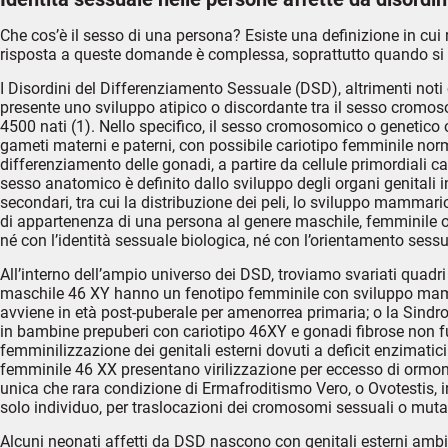
Che cos’è il sesso di una persona? Esiste una definizione in cui r
risposta a queste domande è complessa, soprattutto quando si 
I Disordini del Differenziamento Sessuale (DSD), altrimenti noti
presente uno sviluppo atipico o discordante tra il sesso cromos
4500 nati (1). Nello specifico, il sesso cromosomico o genetico
gameti materni e paterni, con possibile cariotipo femminile nor
differenziamento delle gonadi, a partire da cellule primordiali ca
sesso anatomico è definito dallo sviluppo degli organi genitali i
secondari, tra cui la distribuzione dei peli, lo sviluppo mammari
di appartenenza di una persona al genere maschile, femminile o n
né con l’identità sessuale biologica, né con l’orientamento sessu
All’interno dell’ampio universo dei DSD, troviamo svariati quadri c
maschile 46 XY hanno un fenotipo femminile con sviluppo mammari
avviene in età post-puberale per amenorrea primaria; o la Sindrom
in bambine prepuberi con cariotipo 46XY e gonadi fibrose non fu
femminilizzazione dei genitali esterni dovuti a deficit enzimatic
femminile 46 XX presentano virilizzazione per eccesso di ormo
unica che rara condizione di Ermafroditismo Vero, o Ovotestis, 
solo individuo, per traslocazioni dei cromosomi sessuali o mutaz
Alcuni neonati affetti da DSD nascono con genitali esterni ambi