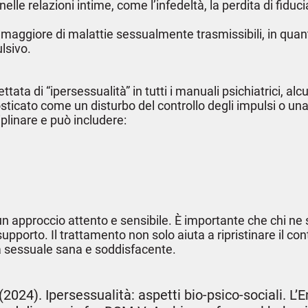
nelle relazioni intime, come l’infedeltà, la perdita di fidu
hio maggiore di malattie sessualmente trasmissibili, in q
lsivo.
a di “ipersessualità” in tutti i manuali psichiatrici, alcu
ticato come un disturbo del controllo degli impulsi o 
iplinare e può includere:
n approccio attento e sensibile. È importante che chi n
 supporto. Il trattamento non solo aiuta a ripristinare i
ta sessuale sana e soddisfacente.
. (2024). Ipersessualità: aspetti bio-psico-sociali. L’