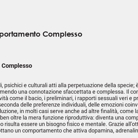
mportamento Complesso
o Complesso
i, psichici e culturali atti alla perpetuazione della specie;
mendo una connotazione sfaccettata e complessa. Il compo
tà come il bacio, i preliminari, i rapporti sessuali veri e p
conda delle preferenze individuali, delle emozioni coinvo
one, in molti casi serve anche ad altre finalità, come la 
 va ben oltre la mera funzione riproduttiva: diventa una c
so risulta essere un bisogno fisico e mentale. Grazie all
adottano un comportamento che attiva dopamina, adrenali