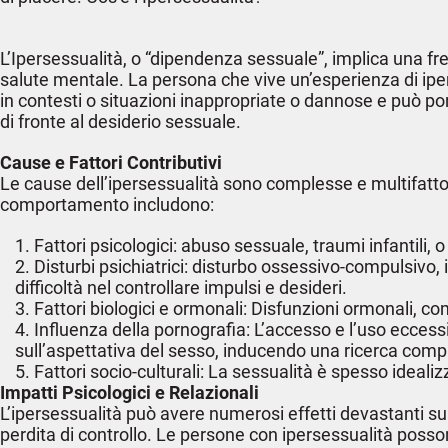
L’Ipersessualità, o “dipendenza sessuale”, implica una freq
salute mentale. La persona che vive un’esperienza di iper
in contesti o situazioni inappropriate o dannose e può port
di fronte al desiderio sessuale.
Cause e Fattori Contributivi
Le cause dell’ipersessualità sono complesse e multifattor
comportamento includono:
Fattori psicologici: abuso sessuale, traumi infantili,
Disturbi psichiatrici: disturbo ossessivo-compulsivo, 
difficoltà nel controllare impulsi e desideri.
Fattori biologici e ormonali: Disfunzioni ormonali, com
Influenza della pornografia: L’accesso e l’uso eccessi
sull’aspettativa del sesso, inducendo una ricerca compu
Fattori socio-culturali: La sessualità è spesso ideal
Impatti Psicologici e Relazionali
L’ipersessualità può avere numerosi effetti devastanti su
perdita di controllo. Le persone con ipersessualità posson