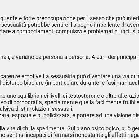
uente e forte preoccupazione per il sesso che può interferi
sessualità potrebbe sentire il bisogno impellente di avere
are a comportamenti compulsivi e problematici, inclusi atti
iali, e variano da persona a persona. Alcuni dei principal
 o carenze emotive La sessualità può diventare una via di f
il disturbo bipolare (in particolare durante le fasi maniac
e uno squilibrio nei livelli di testosterone o altre alterazi
vo di pornografia, specialmente quella facilmente fruibile
lsiva di stimolazioni sessuali.
izzata, esposta e pubblicizzata, e portare ad una visione d
lla vita di chi la sperimenta. Sul piano psicologico, può 
o sentirsi incapaci di fermarsi nonostante gli effetti nega