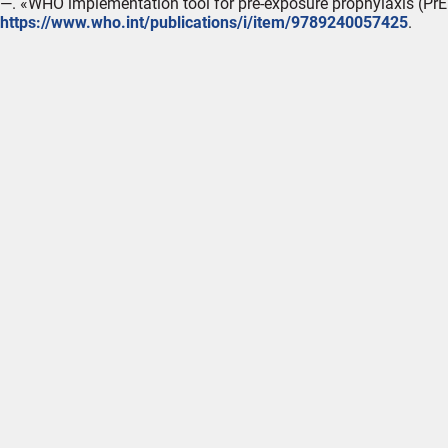
—. «WHO implementation tool for pre-exposure prophylaxis (PrEP
https://www.who.int/publications/i/item/9789240057425
.