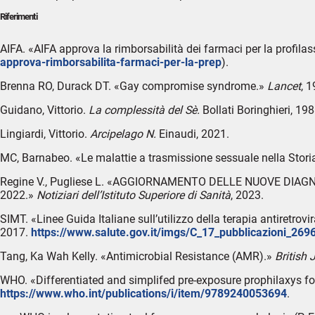
Riferimenti
AIFA. «AIFA approva la rimborsabilità dei farmaci per la profilas
approva-rimborsabilita-farmaci-per-la-prep
).
Brenna RO, Durack DT. «Gay compromise syndrome.»
Lancet
, 
Guidano, Vittorio.
La complessità del Sè.
Bollati Boringhieri, 198
Lingiardi, Vittorio.
Arcipelago N.
Einaudi, 2021.
MC, Barnabeo. «Le malattie a trasmissione sessuale nella Stori
Regine V., Pugliese L. «AGGIORNAMENTO DELLE NUOVE DIAGNO
2022.»
Notiziari dell’Istituto Superiore di Sanità
, 2023.
SIMT. «Linee Guida Italiane sull’utilizzo della terapia antiretrov
2017.
https://www.salute.gov.it/imgs/C_17_pubblicazioni_2696
Tang, Ka Wah Kelly. «Antimicrobial Resistance (AMR).»
British 
WHO. «Differentiated and simplifed pre-exposure prophilaxys fo
https://www.who.int/publications/i/item/9789240053694
.