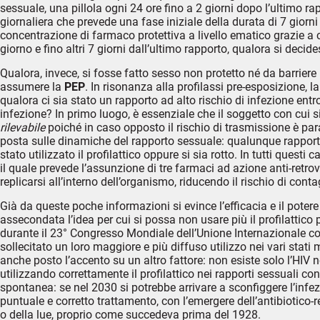
sessuale, una pillola ogni 24 ore fino a 2 giorni dopo l’ultimo ra
giornaliera che prevede una fase iniziale della durata di 7 giorn
concentrazione di farmaco protettiva a livello ematico grazie a
giorno e fino altri 7 giorni dall’ultimo rapporto, qualora si decid
Qualora, invece, si fosse fatto sesso non protetto né da barrier
assumere la
PEP
. In risonanza alla profilassi pre-esposizione, 
qualora ci sia stato un rapporto ad alto rischio di infezione entr
infezione? In primo luogo, è essenziale che il soggetto con cui s
rilevabile
poiché in caso opposto il rischio di trasmissione è pa
posta sulle dinamiche del rapporto sessuale: qualunque rappor
stato utilizzato il profilattico oppure si sia rotto. In tutti questi
il quale prevede l’assunzione di tre farmaci ad azione anti-retro
replicarsi all’interno dell’organismo, riducendo il rischio di conta
Già da queste poche informazioni si evince l’efficacia e il pote
assecondata l’idea per cui si possa non usare più il profilattico
durante il 23° Congresso Mondiale dell’Unione Internazionale con
sollecitato un loro maggiore e più diffuso utilizzo nei vari stati
anche posto l’accento su un altro fattore: non esiste solo l’HIV
utilizzando correttamente il profilattico nei rapporti sessuali co
spontanea: se nel 2030 si potrebbe arrivare a sconfiggere l’infezi
puntuale e corretto trattamento, con l’emergere dell’antibioti
o della lue, proprio come succedeva prima del 1928.