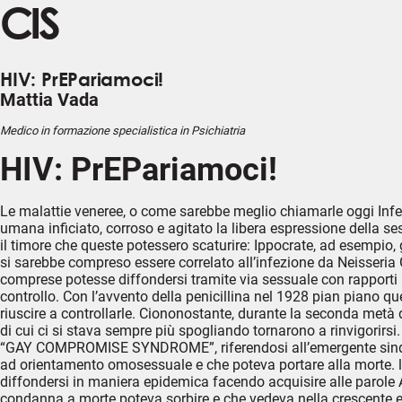
CIS
HIV: PrEPariamoci!
Mattia Vada
Medico in formazione specialistica in Psichiatria
HIV: PrEPariamoci!
Le malattie veneree, o come sarebbe meglio chiamarle oggi In
umana inficiato, corroso e agitato la libera espressione della s
il timore che queste potessero scaturire: Ippocrate, ad esempio, 
si sarebbe compreso essere correlato all’infezione da Neisseria G
comprese potesse diffondersi tramite via sessuale con rapporti int
controllo. Con l’avvento della penicillina nel 1928 pian piano ques
riuscire a controllarle. Ciononostante, durante la seconda metà 
di cui ci si stava sempre più spogliando tornarono a rinvigorirs
“GAY COMPROMISE SYNDROME”, riferendosi all’emergente sindr
ad orientamento omosessuale e che poteva portare alla morte. l
diffondersi in maniera epidemica facendo acquisire alle parole 
condanna a morte poteva sorbire e che vedeva nella crescente egol