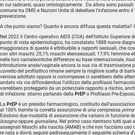
in cui radicarsi, quasi ontologicamente. Da allora sono passati più
comune tra OMS e Nazioni Unite di debellare l’infezione entro il 2
prevenzione.
A che punto siamo? Quanto è ancora diffusa questa malattia? Qua
Nel 2022 il Centro operativo AIDS (COA) dell’Istituto Superiore d
punto di vista epidemiologico, ha constatato 1888 nuove diagnosi
maggioranza di queste è attribuibile a rapporti sessuali, che co
con altri maschi; 25,1% maschi eterosessuali; 17,9% femmine ete
nelle loro camaleontiche differenze su base internazionale, risu
introduzione anale/vaginale ancora la sua via di trasmissione pr
corretto
del profilattico rimane sempre la migliore scelta di bar
venisse adottato oppure si corrompesse ci sarebbero delle altern
andato via via diffondendosi l’utilizzo della profilassi farmacolo
vorrebbero proteggersi da un potenziale rapporto a rischio, anch
di infezione: stiamo parlando della
PrEP
o Profilassi Pre-Esposi
La
PrEP
è un presidio farmacologico, costituito dall’associazione
al 100% tramite la corretta assunzione di una compressa
prima
Esistono due modalità di assunzione che variano in funzione delle
bisogno
oppure
giornaliera
. Nel primo caso rientrano tutti quei
assegnati Maschi alla nascita (AMAB) e che non facciano uso di e
re nata e dovrà seguire pedissequamente il seguente schema d’as