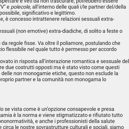
rispettare e veti da non trascurare, potrebbero essere
 “V” e
polecole,
all’interno delle quali i/le partner del/della
possibile, significativo e legittimo.
le, è concesso intrattenere relazioni sessuali extra-
essuali (non emotive) extra-diadiche, di solito a feste o
 da regole fisse. Va oltre il poliamore, postulando che
ccio flessibile nel quale tutto è permesso per accordo
rovato in risposta all’interazione romantica e sessuale del
e due costrutti opposti ma è stato visto come questi
rno delle non monogamie etiche, questo non esclude la
el proprio partner e la comunità non monogama lo
solo se vista come è un’opzione consapevole e presa
amia è la norma e viene stigmatizzato e rifiutato tutto
normatività, e anche i professionisti della salute
rca le nostre sovrastrutture culturali e sociali, siamo