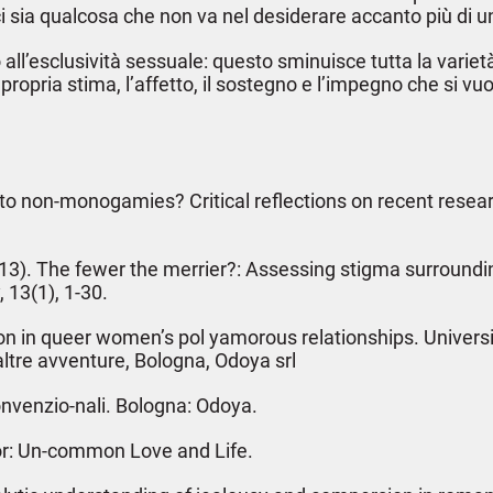
ci sia qualcosa che non va nel desiderare accanto più di u
all’esclusività sessuale: questo sminuisce tutta la varietà
a propria stima, l’affetto, il sostegno e l’impegno che si v
to non-monogamies? Critical reflections on recent resear
A. (2013). The fewer the merrier?: Assessing stigma surr
 13(1), 1-30.
ion in queer women’s pol yamorous relationships. Universi
 altre avventure, Bologna, Odoya srl
convenzio-nali. Bologna: Odoya.
tor: Un-common Love and Life.