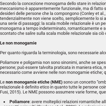
Secondo la concezione monogama dello stare in relazion
meccanismo è apparentemente funzionale, ma di fatto si foc
desideri delle persone che la compongono (Conley et al.
tendenzialmente non viene scelto, semplicemente lo si a
una serie di passaggi: la scala mobile relazionale è un p
monogama a tempo indeterminato, romanticamente e sessu
scontato che salire sulla scala mobile relazionale sia c
Le non monogamie
Per quanto riguarda la terminologia, sono necessarie alc
Poliamore e poligamia non sono sinonimi, anche se spesso
persone; può essere talvolta praticata in maniera etica,
necessario come avviene nelle non monogamie etiche; qui
Le
non monogamie etiche (NME)
sono un concetto “ombre
relazionale è definito etico in quanto tutte le persone coin
Fusi, 2015). Le NME possono assumere varie forme, quel
Poliamore
: avere molteplici relazioni romantiche a