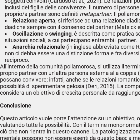
soggetti coinvolti (Cardoso et al., 2021). Le relazioni p
inclusi dei figli e delle convivenze. Il numero di persone
proprio/a partner sono definiti
metapartner
. Il poliamo
Relazione aperta
, si riferisce ad una relazione dia
diadiche sempre con il consenso del partner (Matsick et
Oscillazione
o
swinging
, è descritta come pratica s
situazioni sociali, a cui partecipano entrambi i partner.
Anarchia relazionale
(in inglese abbreviata come RA)
non ci debba essere una distinzione formale fra diversi 
reciproco.
All’interno della comunità poliamorosa, si utilizza il term
proprio partner con un’altra persona esterna alla coppia
possano convivere; infatti, anche se le relazioni romanti
possibilità di sperimentare gelosia (Deri, 2015). La comp
considera un obiettivo di crescita personale da raggiung
Conclusione
Questo articolo vuole porre l’attenzione su un obiettivo
valutando tutte le possibilità. Con il termine mononormat
ciò che non rientra in questo canone. La patologizzazion
mentale possono non essere esenti da questo bias: a meno 