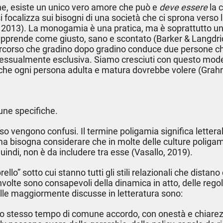
e, esiste un unico vero amore che può e
deve essere
la 
alizza sui bisogni di una società che ci sprona verso la p
, 2013). La monogamia è una pratica, ma è soprattutto u
pprende come giusto, sano e scontato (Barker & Langdridg
ercorso che gradino dopo gradino conduce due persone che 
almente esclusiva. Siamo cresciuti con questo modello,
iò che ogni persona adulta e matura dovrebbe volere (Gra
une specifiche.
 vengono confusi. Il termine poligamia significa lettera
 ma bisogna considerare che in molte delle culture polig
ndi, non è da includere tra esse (Vasallo, 2019).
llo” sotto cui stanno tutti gli stili relazionali che dista
volte sono consapevoli della dinamica in atto, delle regole,
le maggiormente discusse in letteratura sono:
llo stesso tempo di comune accordo, con onestà e chiarezz