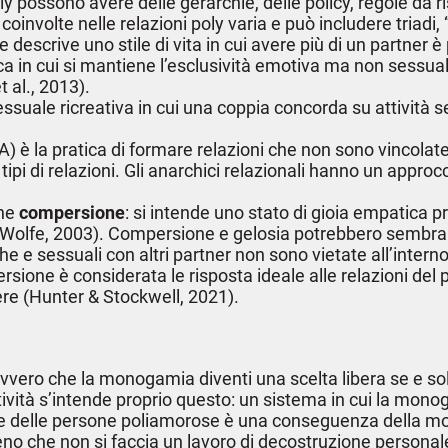
oly possono avere delle gerarchie, delle policy, regole da 
 coinvolte nelle relazioni poly varia e può includere triadi,
re descrive uno stile di vita in cui avere più di un partner è 
dica in cui si mantiene l’esclusività emotiva ma non sessua
 al., 2013).
essuale ricreativa in cui una coppia concorda su attività s
 è la pratica di formare relazioni che non sono vincolate
tipi di relazioni. Gli anarchici relazionali hanno un appro
ine
compersione
: si intende uno stato di gioia empatica p
 (Wolfe, 2003). Compersione e gelosia potrebbero sembrar
che e sessuali con altri partner non sono vietate all’inte
ersione è considerata le risposta ideale alle relazioni d
ere (Hunter & Stockwell, 2021).
, ovvero che la monogamia diventi una scelta libera se e 
ività s’intende proprio questo: un sistema in cui la monog
e delle persone poliamorose è una conseguenza della mono
che non si faccia un lavoro di decostruzione personale ci