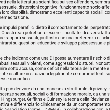
ovati nella letteratura scientifica sui sex offenders, semb
e sessuale, distorsioni cognitive, funzionamento socio-affe
a loro disabilità, dimostrano eccellenti capacità sociali,
premeditazione.
are impulsi parafilici dietro il comportamento del perpetr
. Questi reati potrebbero essere il risultato di diversi fa
ire rapporti sessuali, piuttosto che una preferenza o incl
entrarsi su questioni educative e sviluppo psicosessuale p
e che indicano come una DI possa aumentare il rischio d
i sessuali violenti, come aggressioni o stupri. Nonostant
finire sotto accusa, come deficit nella teoria della mente
mente risultare in situazioni legalmente compromettenti s
resse romantico.
tta può derivare da una mancanza strutturale di privacy, 
nze sessuali, sociali o di formazione morale, da una sto
 Hingsburger, Griffiths e Quinsey la teoria della “devianza c
tiva e differenziarlo clinicamente da un comportamento p
ric Association (come il DSM-IV), in collaborazione con la