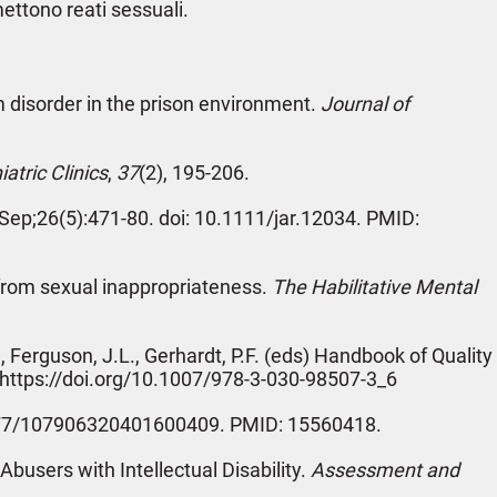
ettono reati sessuali.
um disorder in the prison environment.
Journal of
atric Clinics
,
37
(2), 195-206.
3) Sep;26(5):471-80. doi: 10.1111/jar.12034. PMID:
e from sexual inappropriateness.
The Habilitative Mental
, Ferguson, J.L., Gerhardt, P.F. (eds) Handbook of Quality
. https://doi.org/10.1007/978-3-030-98507-3_6
10.1177/107906320401600409. PMID: 15560418.
busers with Intellectual Disability.
Assessment and