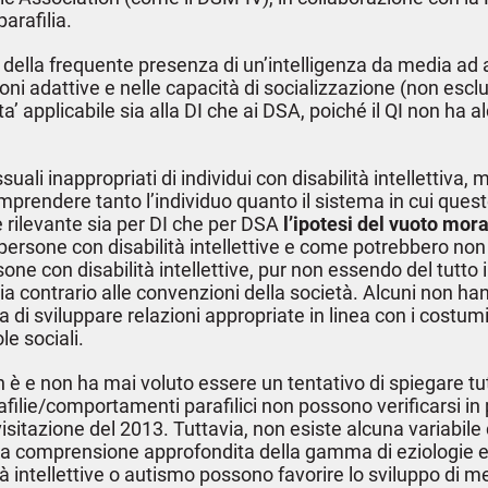
arafilia.
ella frequente presenza di un’intelligenza da media ad alt
unzioni adattive e nelle capacità di socializzazione (non es
’ applicabile sia alla DI che ai DSA, poiché il QI non ha a
ali inappropriati di individui con disabilità intellettiva, 
omprendere tanto l’individuo quanto il sistema in cui ques
 rilevante sia per DI che per DSA
l’ipotesi del vuoto mor
persone con disabilità intellettive e come potrebbero non a
sone con disabilità intellettive, pur non essendo del tutt
ia contrario alle convenzioni della società. Alcuni non h
di sviluppare relazioni appropriate in linea con i costumi
le sociali.
on è e non ha mai voluto essere un tentativo di spiegare t
arafilie/comportamenti parafilici non possono verificarsi in
 rivisitazione del 2013. Tuttavia, non esiste alcuna variab
na comprensione approfondita della gamma di eziologie e
 intellettive o autismo possono favorire lo sviluppo di me