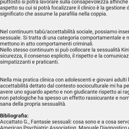
piuttosto si potrà lavorare sulla consapevolezza affinch
aspetto su cui si potrà focalizzare il clinico è la gestio
significato che assume la parafilia nella coppia.
Nel continuum tabù/accettabilità sociale, possiamo inseri
sessuale. Si tratta di una categoria comportamentale e non
mettono in atto comportamenti criminali.
Nello stesso continuum si può collocare la sessualità Kin
sicurezza, il consenso esplicito, il rispetto e la comunicaz
simpatizzanti e praticanti.
Nella mia pratica clinica con adolescenti e giovani adult
accettabilità dettato dal contesto socioculturale mi ha 
avere uno sguardo aperto e non giudicante rispetto ai rag
non patologiche ha spesso un effetto rassicurante e normal
sana della propria sessualità.
Bibliografia:
Accattato G., Fantasie sessuali: cosa sono e a cosa ser
American Psychiatric Association, Manuale Diagnostico e S