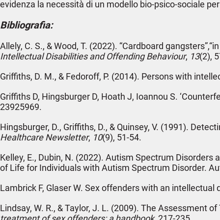
evidenza la necessità di un modello bio-psico-sociale per
Bibliografia:
Allely, C. S., & Wood, T. (2022). “Cardboard gangsters”,“
Intellectual Disabilities and Offending Behaviour
,
13
(2), 
Griffiths, D. M., & Fedoroff, P. (2014). Persons with intel
Griffiths D, Hingsburger D, Hoath J, Ioannou S. ‘Counterfe
23925969.
Hingsburger, D., Griffiths, D., & Quinsey, V. (1991). Dete
Healthcare Newsletter
,
10
(9), 51-54.
Kelley, E., Dubin, N. (2022). Autism Spectrum Disorders an
of Life for Individuals with Autism Spectrum Disorder. 
Lambrick F, Glaser W. Sex offenders with an intellectua
Lindsay, W. R., & Taylor, J. L. (2009). The Assessment of
treatment of sex offenders: a handbook
, 217-235.