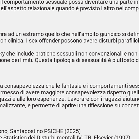
é il comportamento sessuale possa diventare una parte in
ne dell’aspetto relazionale quando è previsto l’altro nel c
re ad un estremo quello che nell’ambito giuridico si defi
 clinica. I sex offender possono avere disturbi parafilici,
ky che include pratiche sessuali non convenzionali e non t
ione dei limiti. Questa tipologia di sessualità è piuttosto 
i la consapevolezza che le fantasie e i comportamenti ses
permesso di avere maggiore consapevolezza rispetto quell
azzi e alle loro esperienze. Lavorare con i ragazzi aiuta
izzante, e permette di aprire una riflessione su concetti 
vono, Santagostino PSICHE (2025)
tatistico dei Disturbi mentali IV- TR, Elsevier (1997)