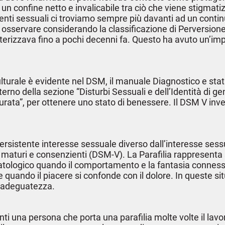
 un confine netto e invalicabile tra ciò che viene stigma
enti sessuali ci troviamo sempre più davanti ad un contin
sservare considerando la classificazione di Perversione, 
rizzava fino a pochi decenni fa. Questo ha avuto un’import
rale è evidente nel DSM, il manuale Diagnostico e statist
terno della sezione “Disturbi Sessuali e dell’Identità di g
ata”, per ottenere uno stato di benessere. Il DSM V invece
rsistente interesse sessuale diverso dall’interesse sessua
maturi e consenzienti (DSM-V). La Parafilia rappresenta 
patologico quando il comportamento e la fantasia conness
, e quando il piacere si confonde con il dolore. In queste 
inadeguatezza.
nti una persona che porta una parafilia molte volte il la