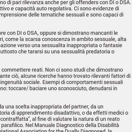
rano di pari rilevanza anche per gli offenders con DI o DSA.
ttivo e capacità auto regolativa. Ci sono evidenze di
 comprensione delle tematiche sessuali e sono capaci di
atore con DI o DSA, oppure si dimostrano mancanti le
ttori, come la scarsa conoscenza in ambito sessuale, alta
inazione verso una sessualita inappropriata o fantasie
iuttosto che tararsi su una sessualità predatoria o
i commettere reati. Non ci sono studi che dimostrano
e ciò, alcune ricerche hanno trovato rilevanti fattori di
 e ingenuità sociale. Esempi di comportamenti sessuali
ono: toccare/ baciare uno sconosciuto, denudarsi in
da una scelta inappropriata del partner, da un
ria di apprendimento disadattivo, o da effetti medici o
ontraffatta”, al fine di valutare la natura di un reato
arafilico. Nel Manuale Diagnostico della Disabilità
 National Association for the Dually Diagnosed, la