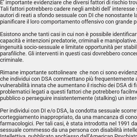
E’ importante evidenziare che diversi fattori di rischio tr
Tali fattori potrebbero cadere negli ambiti dell’ interess
autori di reati a sfondo sessuale con DI che nonostante l
pianificare il loro comportamento offensivo con grande 
Esistono anche tanti casi in cui non è possibile identific
capacità e intenzioni predatorie, criminali e manipolative
ingenuità socio-sessuale e limitate opportunità per stabil
parafiliche. Gli interventi in questi casi dovrebbero conc
criminale.
Rimane importante sottolineare che non ci sono evidenz
che individui con DSA commettano più frequentemente abus
vulnerabilità innata che aumentano il rischio dei DSA di 
problematici legati a questi fattori che potrebbero facil
pubblico o perseguire insistentemente (stalking) un inte
Per individui con DI e/o DSA, la condotta sessuale scorre
corteggiamento inappropriato, da una mancanza di conosce
farmacologici. Per tali casi, è stata introdotta nel 1991 da
sessuale commesso da una persona con disabilità intellet
Intellettiva, pubblicato anch’esso dall’American Psychiat