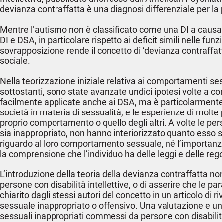
devianza contraffatta è una diagnosi differenziale per la p
Mentre l’autismo non è classificato come una DI a causa d
DI e DSA, in particolare rispetto ai deficit simili nelle f
sovrapposizione rende il concetto di ‘devianza contraffatta
sociale.
Nella teorizzazione iniziale relativa ai comportamenti sessu
sottostanti, sono state avanzate undici ipotesi volte a c
facilmente applicate anche ai DSA, ma è particolarmente
società in materia di sessualità, e le esperienze di molte 
proprio comportamento o quello degli altri. A volte le per
sia inappropriato, non hanno interiorizzato quanto esso s
riguardo al loro comportamento sessuale, né l’importanza 
la comprensione che l’individuo ha delle leggi e delle rego
L’introduzione della teoria della devianza contraffatta n
persone con disabilità intellettive, o di asserire che le p
chiarito dagli stessi autori del concetto in un articolo di
sessuale inappropriato o offensivo. Una valutazione e u
sessuali inappropriati commessi da persone con disabilità