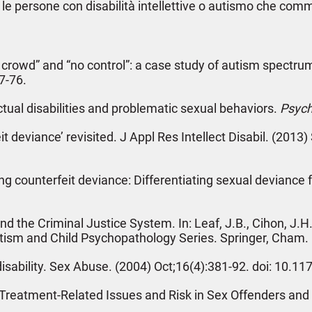
 le persone con disabilità intellettive o autismo che comm
in crowd” and “no control”: a case study of autism spectr
57-76.
lectual disabilities and problematic sexual behaviors.
Psychi
it deviance’ revisited. J Appl Res Intellect Disabil. (201
cting counterfeit deviance: Differentiating sexual devianc
d the Criminal Justice System. In: Leaf, J.B., Cihon, J.H.
Autism and Child Psychopathology Series. Springer, Cham
l disability. Sex Abuse. (2004) Oct;16(4):381-92. doi: 
 Treatment‐Related Issues and Risk in Sex Offenders and A