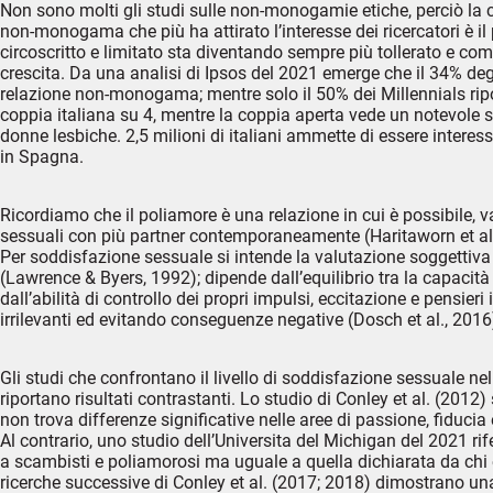
Non sono molti gli studi sulle non-monogamie etiche, perciò la c
non-monogama che più ha attirato l’interesse dei ricercatori è 
circoscritto e limitato sta diventando sempre più tollerato e com
crescita. Da una analisi di Ipsos del 2021 emerge che il 34% degli
relazione non-monogama; mentre solo il 50% dei Millennials ripor
coppia italiana su 4, mentre la coppia aperta vede un notevole 
donne lesbiche. 2,5 milioni di italiani ammette di essere interes
in Spagna.
Ricordiamo che il poliamore è una relazione in cui è possibile, 
sessuali con più partner contemporaneamente (Haritaworn et al.
Per soddisfazione sessuale si intende la valutazione soggettiva d
(Lawrence & Byers, 1992); dipende dall’equilibrio tra la capacità
dall’abilità di controllo dei propri impulsi, eccitazione e pensieri
irrilevanti ed evitando conseguenze negative (Dosch et al., 2016
Gli studi che confrontano il livello di soddisfazione sessuale n
riportano risultati contrastanti. Lo studio di Conley et al. (2
non trova differenze significative nelle aree di passione, fidu
Al contrario, uno studio dell’Universita del Michigan del 2021 
a scambisti e poliamorosi ma uguale a quella dichiarata da chi è 
ricerche successive di Conley et al. (2017; 2018) dimostrano un