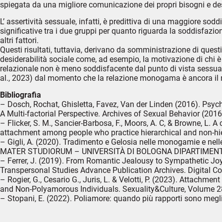
spiegata da una migliore comunicazione dei propri bisogni e desi
L’ assertività sessuale, infatti, è predittiva di una maggiore so
significative tra i due gruppi per quanto riguarda la soddisfazi
altri fattori.
Questi risultati, tuttavia, derivano da somministrazione di questio
desiderabilità sociale come, ad esempio, la motivazione di chi 
relazionale non è meno soddisfacente dal punto di vista sessuale
al., 2023) dal momento che la relazione monogama è ancora il
Bibliografia
– Dosch, Rochat, Ghisletta, Favez, Van der Linden (2016). Psycho
A Multi-factorial Perspective. Archives of Sexual Behavior (2016
– Flicker, S. M., Sancier-Barbosa, F., Moors, A. C, & Browne, L. A
attachment among people who practice hierarchical and non-hie
– Gigli, A. (2020). Tradimento e Gelosia nelle monogamie e nel
MATER STUDIORUM – UNIVERSITÀ DI BOLOGNA DIPARTIMENTO DI
– Ferrer, J. (2019). From Romantic Jealousy to Sympathetic J
Transpersonal Studies Advance Publication Archives. Digital 
– Rogier, G., Cesario G., Juris, L. & Velotti, P. (2023). Attac
and Non-Polyamorous Individuals. Sexuality&Culture, Volume 28
– Stopani, E. (2022). Poliamore: quando più rapporti sono megli