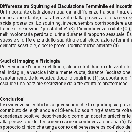
Differenze tra Squirting ed Eiaculazione Femminile ed Inconti
Un’importante distinzione riguarda la differenza tra squirting, 
meno abbondante, è caratterizzata dalla presenza di una secrezi
acida prostatica. Lo squirting, invece, sembra corrispondere a u
tracce di secrezioni “prostatiche” (3). L’incontinenza coitale (CI
nell’involontaria perdita di urina durante il rapporto sessuale.
stress e si differenzia dallo squirting e dall’eiaculazione femmi
dell’atto sessuale, e per le prove urodinamiche alterate (4).
Studi di Imaging e Fisiologia
Per verificare l’origine del fluido, alcuni studi hanno utilizzato
tali indagini, a vescica inizialmente vuota, durante l’eccitazio
svuotamento della vescica dopo lo squirting (1), supportando l’ip
esclude una parziale secrezione da altre strutture anatomiche.
Conclusioni
Le evidenze scientifiche suggeriscono che lo squirting sia preva
contributo delle ghiandole di Skene. Lo squirting è stato talvolta
esperienze positive, descrivendolo come un aspetto arricchente d
alla percezione del fenomeno come incontinenza urinaria (6). N
approccio clinico che tenga conto del benessere psico-fisico della