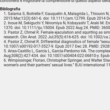
controversi e migliorare la comprensione di questo aspetto della
Bibliografia
Salama S, Boitrelle F, Gauquelin A, Malagrida L, Thiounn N,
2015 Mar;12(3):661-6.
doi: 10.1111/jsm.12799. Epub 2014 D
Inoue M, Sekiguchi Y, Ninomiya N, Kobayashi T, Araki M. En
1370.
doi: 10.1111/iju.15004. Epub 2022 Aug 24. PMID: 360
Pastor Z, Chmel R. Female ejaculation and squirting as sim
research. Clin Anat. 2022 Jul;35(5):616-625.
doi: 10.1002/ca
Pastor Z, Chmel R. Differential diagnostics of female “sexu
10.1007/s00192-017-3527-9. Epub 2017 Dec 28. PMID: 2928
Arias-Castillo L, García L, García-Perdomo HA. The comple
Aug;308(2):427-434.
doi: 10.1007/s00404-022-06810-y. Epub
Wimpissinger, Florian, Christopher Springer, and Walter Stac
women’s and their partners’ sexual lives.” BJU international 