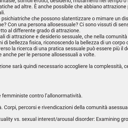
tasie, stimoli erotici, desiderio, mutamenti nel tempo o
pratiche ad altre. È anche possibile che abbiano attrazion
li.
o psichiatriche che possono slatentizzare o mimare un dis
ne? Con una persona allosessuale? Ci sono vissuti di sensi 
tto al differente grado di attrazione.
suali di attrazione e desiderio sessuale, che nella comun
 di bellezza fisica, riconoscendo la bellezza di un corp
so la ricerca di una pratica sessuale può essere più il des
 anche per le persone allosessuali a volte.
one sarà quindi necessario accogliere la complessità, ce
 femministe contro l’allonormatività.
tà. Corpi, percorsi e rivendicazioni della comunità asessua
lity vs. sexual interest/arousal disorder: Examining group