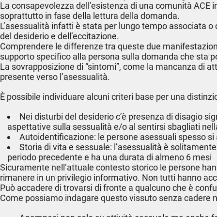
La consapevolezza dell’esistenza di una comunità ACE in 
soprattutto in fase della lettura della domanda.
L’asessualità infatti è stata per lungo tempo associata o
del desiderio e dell’eccitazione.
Comprendere le differenze tra queste due manifestazioni è
supporto specifico alla persona sulla domanda che sta p
La sovrapposizione di “sintomi”, come la mancanza di attr
presente verso l’asessualità.
È possibile individuare alcuni criteri base per una distinz
Nei disturbi del desiderio c’è presenza di disagio sig
aspettative sulla sessualità e/o al sentirsi sbagliati nel
Autoidentificazione: le persone asessuali spesso si 
Storia di vita e sessuale: l’asessualità è solitament
periodo precedente e ha una durata di almeno 6 mesi
Sicuramente nell’attuale contesto storico le persone han
rimanere in un privilegio informativo. Non tutti hanno acc
Può accadere di trovarsi di fronte a qualcuno che è confu
Come possiamo indagare questo vissuto senza cadere nel