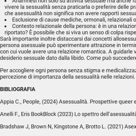
Anamnesi non solo su attività sessuale ma anche fan
vivere la sessualità senza praticarla o preferire delle 
che asessualità non significa non avere rapporti sessua
Esclusione di cause mediche, ormonali, relazionali 
Contesto relazionale della persona: è in una relazio
riportato? È possibile che si viva un senso di colpa rispe
Sarà importante inoltre distaccarsi dai concetti alloses
persona asessuale può sperimentare attrazione in termini
con cui vuole avere una relazione romantica. A guidarle ver
desiderio sessuale dato dalla libido. Come può succedere
Per accogliere ogni persona senza stigma e medicalizzazi
percezione di importanza della sessualità nelle relazioni.
BIBLIOGRAFIA
Appia C., People, (2024) Asessualità. Prospettive queer e
Anelli F., Eris BookBlock (2023) Lo spettro dell’asessuali
Bradshaw J, Brown N, Kingstone A, Brotto L. (2021) Asexua