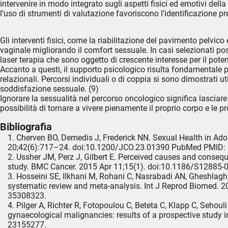
intervenire in modo integrato sugli aspetti fisici ed emotivi del
l’uso di strumenti di valutazione favoriscono l’identificazione pre
Gli interventi fisici, come la riabilitazione del pavimento pelvico 
vaginale migliorando il comfort sessuale. In casi selezionati pos
laser terapia che sono oggetto di crescente interesse per il potenz
Accanto a questi, il supporto psicologico risulta fondamentale pe
relazionali. Percorsi individuali o di coppia si sono dimostrati ut
soddisfazione sessuale. (9)
Ignorare la sessualità nel percorso oncologico significa lasciar
possibilità di tornare a vivere pienamente il proprio corpo e le pr
Bibliografia
Cherven BO, Demedis J, Frederick NN. Sexual Health in Ado
20;42(6):717–24.
doi:10.1200/JCO.23.01390 PubMed PMID:
Ussher JM, Perz J, Gilbert E. Perceived causes and conse
study. BMC Cancer. 2015 Apr 11;15(1).
doi:10.1186/S12885-
Hosseini SE, Ilkhani M, Rohani C, Nasrabadi AN, Gheshlagh
systematic review and meta-analysis. Int J Reprod Biomed. 
35308323
.
Pilger A, Richter R, Fotopoulou C, Beteta C, Klapp C, Sehouli 
gynaecological malignancies: results of a prospective study i
23155277
.