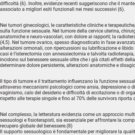
difficoltà (6). Inoltre, evidenze recenti suggeriscono che il man
associato a migliori esiti funzionali nei mesi successivi (6).
Nei tumori ginecologici, le caratteristiche cliniche e terapeutich
sulla funzione sessuale. Nel tumore della cervice uterina, chiru
anatomiche e neuro-vascolari, con dolore ai rapporti; la radiote
(4,5). Nel tumore ovarico, spesso diagnosticato in fase avanza
alterazioni ormonali, con ripercussioni su lubrificazione e libido
casi è l’isterectomia con annessiectomia e talvolta radiotera
incidono sul benessere sessuale oltre che i già citati effetti del
determinare dolore persistente, alterazioni anatomiche e disagi
Il tipo di tumore e il trattamento influenzano la funzione ses
attraverso meccanismi psicologici come ansia, depressione o dis
vaginismo, calo del desiderio e difficoltà di eccitazione o di or
rispetto alle terapie singole e fino al 70% delle survivors ripor
Nel complesso, la letteratura evidenzia come un approccio multi
sessuologi e fisioterapisti, sia essenziale per affrontare la co
recupero globale del benessere.(8)
Il supporto sessuologico è fondamentale per migliorare la quali