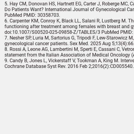
Hay CM, Donovan HS, Hartnett EG, Carter J, Roberge MC, Ca
Do Patients Want? International Journal of Gynecological C
PubMed PMID: 30358703
.
Carpenter KM, Conroy K, Black LL, Salani R, Lustberg M. T
functioning after treatment among females with breast and gy
doi:10.1007/S00520-025-09858-Z/TABLES/3 PubMed PMID:
Nesher SP, Luria M, Sartorius G, Tripodi F, Lew-Starowicz M, 
gynecological cancer patients. Sex Med. 2025 Aug 5;13(4):66
Rossi A, Leone AG, Lambertini M, Sperti E, Cassani C, Vetrom
statement from the Italian Association of Medical Oncology
Candy B, Jones L, Vickerstaff V, Tookman A, King M. Interv
Cochrane Database Syst Rev. 2016 Feb 2;2016(2):CD005540