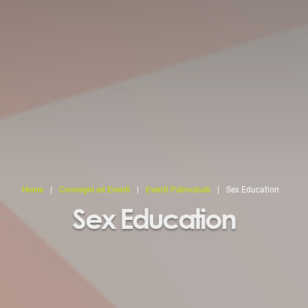
Home
|
Convegni ed Eventi
|
Eventi Patrocinati
|
Sex Education
Sex Education