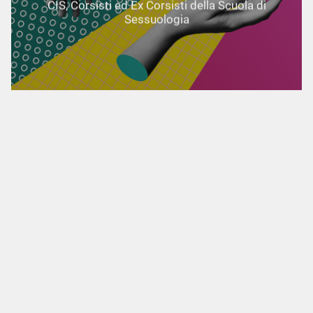
CIS, Corsisti ed Ex Corsisti della Scuola di
Sessuologia
Documenti Utili
Statuto Scuola
Reg