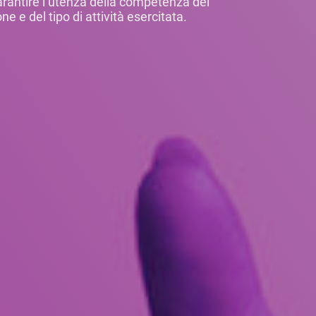
arantire l’utenza della competenza dei
e e del tipo di attività esercitata.