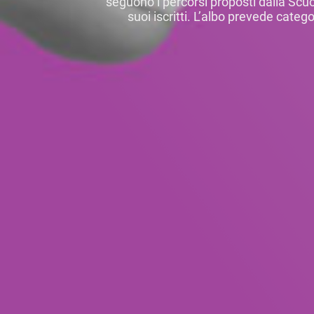
seguono i percorsi proposti dalla Scu
suoi iscritti. L’albo prevede categ