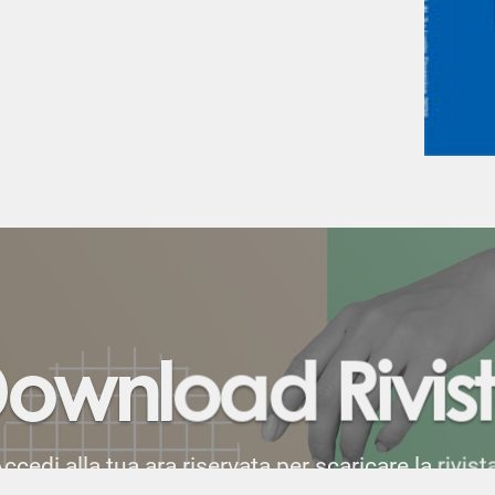
ownload Rivis
ccedi alla tua ara riservata per scaricare la rivist
Servizio riservato ai soci CIS.