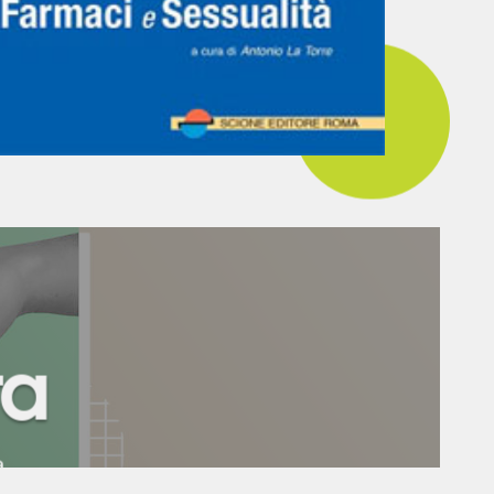
ta
a.