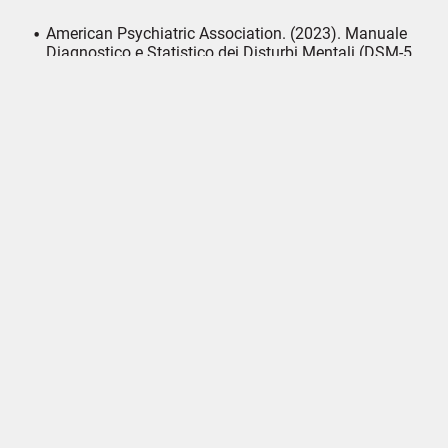
American Psychiatric Association. (2023). Manuale
Diagnostico e Statistico dei Disturbi Mentali (DSM-5
TR). Raffaello Cortina Editore.
Boncinelli V., Rossetto M., Veglia F. (2018).
Sessuologia Clinica – Modello di intervento, diagnosi e
terapia integrate. Edizioni Centro Studi Erickson.
Gabbard, G. O. (2014). Psichiatria psicodinamica.
Raffaello Cortina Editore.
McWilliams, N. (2012). Diagnosi psicoanalitica:
comprendere la struttura della personalità nel
processo clinico. Casa Editrice Astrolabio.
Panzeri M (2023). Terapia mansionare sessuale – Un
approccio integrato. Il Mulino.
Rifelli G. (2007). Psicologia e psicopatologia della
sessualità. Sciona Editore Roma.