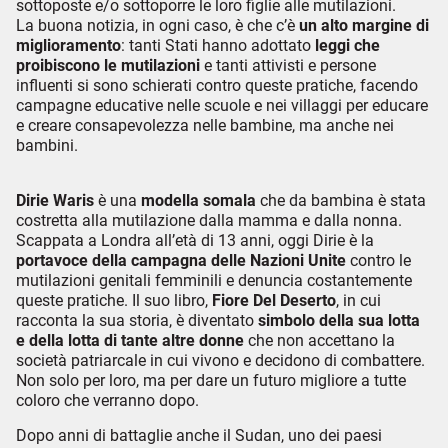
sottoposte e/o sottoporre le loro figlie alle mutilazioni.
La buona notizia, in ogni caso, è che c’è
un alto margine di
miglioramento
: tanti Stati hanno adottato
leggi che
proibiscono le mutilazioni
e tanti attivisti e persone
influenti si sono schierati contro queste pratiche, facendo
campagne educative nelle scuole e nei villaggi per educare
e creare consapevolezza nelle bambine, ma anche nei
bambini.
Dirie Waris
è una
modella somala
che da bambina è stata
costretta alla mutilazione dalla mamma e dalla nonna.
Scappata a Londra all’età di 13 anni, oggi Dirie è la
portavoce della campagna delle Nazioni Unite
contro le
mutilazioni genitali femminili e denuncia costantemente
queste pratiche. Il suo libro,
Fiore Del Deserto
, in cui
racconta la sua storia, è diventato
simbolo della sua lotta
e della lotta di tante altre donne
che non accettano la
società patriarcale in cui vivono e decidono di combattere.
Non solo per loro, ma per dare un futuro migliore a tutte
coloro che verranno dopo.
Dopo anni di battaglie anche il Sudan, uno dei paesi