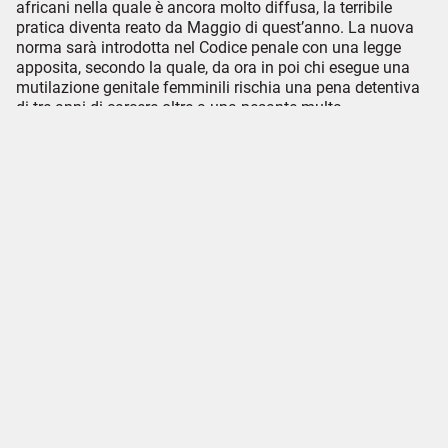
africani nella quale è ancora molto diffusa, la terribile
pratica diventa reato da Maggio di quest’anno. La nuova
norma sarà introdotta nel Codice penale con una legge
apposita, secondo la quale, da ora in poi chi esegue una
mutilazione genitale femminili rischia una pena detentiva
di tre anni di carcere oltre a una pesante multa.
Fonti:
Fanpage
– Antonio Palma del 01/05/2020
Unicef
– Programmi – Protezione dell’infanzia
Osservatorio Diritti
– Fabiana Fuschi – 11/10/2018
Osservatorio Diritti
– Federica Giannuzzi – 18/05/2020
Condividi su