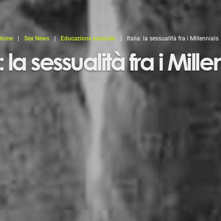
Home
|
Sex News
|
Educazione sessuale
|
Italia: la sessualità fra i Millennials
a: la sessualità fra i Mille