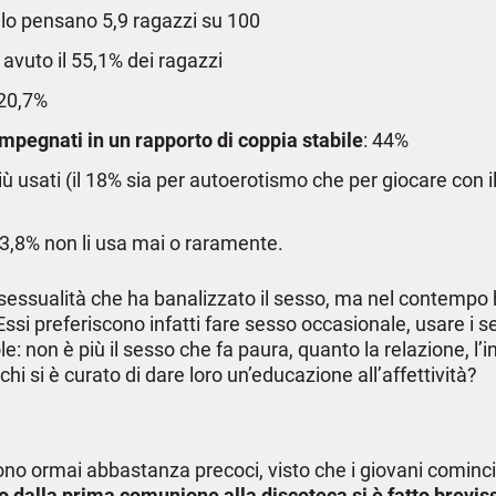
: lo pensano 5,9 ragazzi su 100
 avuto il 55,1% dei ragazzi
 20,7%
impegnati in un rapporto di coppia stabile
: 44%
giù usati (il 18% sia per autoerotismo che per giocare con il 
l 23,8% non li usa mai o raramente.
persessualità che ha banalizzato il sesso, ma nel contempo
 Essi preferiscono infatti fare sesso occasionale, usare i
: non è più il sesso che fa paura, quanto la relazione, l’i
chi si è curato di dare loro un’educazione all’affettività?
 sono ormai abbastanza precoci, visto che i giovani cominci
o dalla prima comunione alla discoteca si è fatto brevi