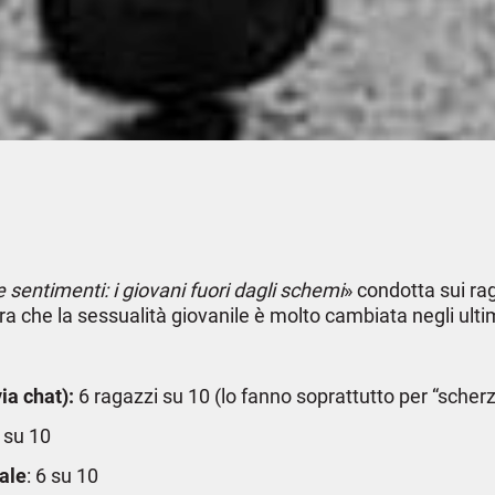
 sentimenti: i giovani fuori dagli schemi
» condotta sui rag
a che la sessualità giovanile è molto cambiata negli ultim
ia chat):
6 ragazzi su 10 (lo fanno soprattutto per “scher
i su 10
ale
: 6 su 10