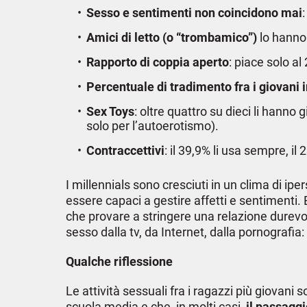
Sesso e sentimenti non coincidono mai
Amici di letto (o “trombamico”)
lo hanno
Rapporto di coppia aperto
: piace solo al
Percentuale di tradimento fra i giovani 
Sex Toys
: oltre quattro su dieci li hanno 
solo per l’autoerotismo).
Contraccettivi
: il 39,9% li usa sempre, i
I millennials sono cresciuti in un clima di i
essere capaci a gestire affetti e sentimenti.
che provare a stringere una relazione durevole
sesso dalla tv, da Internet, dalla pornografia: 
Qualche riflessione
Le attività sessuali fra i ragazzi più giovani
scuola media e che, in molti casi,
il passaggi