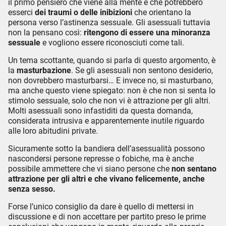
il primo pensiero che viene alla mente è che potrebbero
esserci
dei traumi o delle inibizioni
che orientano la
persona verso l’astinenza sessuale. Gli asessuali tuttavia
non la pensano così:
ritengono di essere una minoranza
sessuale
e vogliono essere riconosciuti come tali.
Un tema scottante, quando si parla di questo argomento, è
la
masturbazione
. Se gli asessuali non sentono desiderio,
non dovrebbero masturbarsi… E invece no, si masturbano,
ma anche questo viene spiegato: non è che non si senta lo
stimolo sessuale, solo che non vi è attrazione per gli altri.
Molti asessuali sono infastiditi da questa domanda,
considerata intrusiva e apparentemente inutile riguardo
alle loro abitudini private.
Sicuramente sotto la bandiera dell’asessualità possono
nascondersi persone represse o fobiche, ma è anche
possibile ammettere che vi siano persone che
non sentano
attrazione per gli altri e che vivano felicemente, anche
senza sesso.
Forse l’unico consiglio da dare è quello di mettersi in
discussione e di non accettare per partito preso le prime