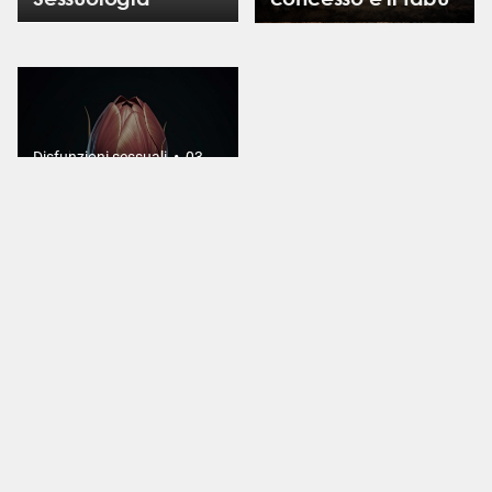
•
Disfunzioni sessuali
03
Giugno 2026
Vaginismo a
insorgenza in
gravidanza:
integrazione tra
identità materna e
identità sessuale
Contatti CIS