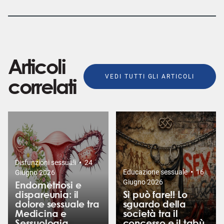
Articoli
VEDI TUTTI GLI ARTICOLI
correlati
•
Disfunzioni sessuali
24
•
Educazione sessuale
16
Giugno 2026
Giugno 2026
Endometriosi e
dispareunia: il
Si può fare!! Lo
dolore sessuale tra
sguardo della
Medicina e
società tra il
Sessuologia
concesso e il tabù