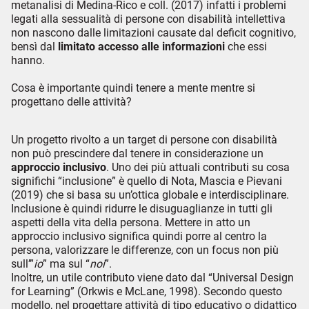
metanalisi di Medina-Rico e coll. (2017) infatti i problemi
legati alla sessualità di persone con disabilità intellettiva
non nascono dalle limitazioni causate dal deficit cognitivo,
bensì dal
limitato accesso alle informazioni
che essi
hanno.
Cosa è importante quindi tenere a mente mentre si
progettano delle attività?
Un progetto rivolto a un target di persone con disabilità
non può prescindere dal tenere in considerazione un
approccio inclusivo
. Uno dei più attuali contributi su cosa
significhi “inclusione” è quello di Nota, Mascia e Pievani
(2019) che si basa su un’ottica globale e interdisciplinare.
Inclusione è quindi ridurre le disuguaglianze in tutti gli
aspetti della vita della persona. Mettere in atto un
approccio inclusivo significa quindi porre al centro la
persona, valorizzare le differenze, con un focus non più
sull’”
io
” ma sul “
noi
”.
Inoltre, un utile contributo viene dato dal “Universal Design
for Learning” (Orkwis e McLane, 1998). Secondo questo
modello, nel progettare attività di tipo educativo o didattico