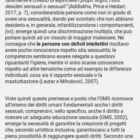
raramente è chiesto di esprimere i propri sogni, i loro
desideri sensuali o sessuali”
(Addlakha, Price e Heidari;
2017, p. 7), considerandole persone come non in grado di
avere una sessualità, dando per scontato che non abbiano
desiderio e, in generale, infantilizzandone i comportamenti,
(ivi); emerge quindi una discriminazione multipla, che può
portare quindi ad un vissuto di maggior malessere. Ne
consegue che
le persone con deficit intellettivi
risultano
avere poche conoscenze rispetto alla sessualità; le
competenze sembrano essere relegate a questioni
riguardanti l’igiene, mentre vi sono scarse conoscenze
rispetto ad altre tematiche come ad esempio le differenze
individuali, cosa sia il rapporto sessuale o la
masturbazione (Leutar e Mihoković, 2007).
Viste quindi queste premesse e posto che l’OMS riconosce
all’interno dei diritti umani fondamentali anche i diritti
sessuali, comprensivi, nello specifico, anche il diritto a
ricevere un adeguata educazione sessuale (OMS, 2002),
emerge la necessità di garantire la creazione di progetti
che, secondo un’ottica inclusiva, garantiscano a tutti la
piena possibilità di raggiungere questi diritti. Secondo una