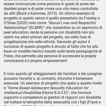
essere riconosciute come persone in grado di avere dei
desideri propri e di poter vivere una vita meno controllata
da altri (Black e Kammes, 2019). Un ottimo esempio di
progetto in questo senso è quello presentato da Frawley e
O’Shea (2020) noto come
“Sexual Lives and Respectful
Relationships”
(SL&RR)” che, basandosi su un approccio di
peer education, rende le persone con disabilità non più
utenti ma attori primari del progetto, sia nella fase di
progettazione che nelle attività. Secondo gli autori il
successo di questo progetto è dovuto al fatto che ha alla
base un modello teorico basato sulle teorie pedagogiche di
Freire, che permette alle persone di accrescere le proprie
conoscenze e il proprio empowerment.
È noto quanto gli atteggiamenti dei familiari e dei caregiver
possano favorire o, al contrario, sfavorire il benessere
sessuale. Un esempio di progetto che opera a questo livello
è
“Home Based Adolescent Sexuality Education for
Intellectual Disabilities
(Home B.A.S.E)”, che fornisce
supporto e competenze ai genitori di ragazzi con disabilità
nel trattare le tematiche della sessualità con i figli (Frank e