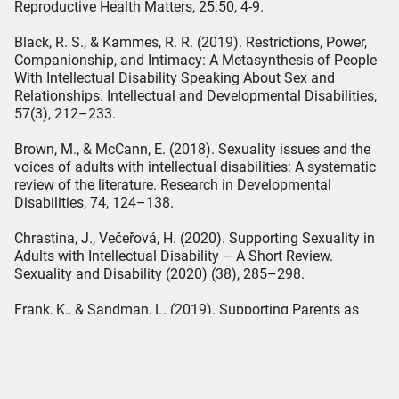
Reproductive Health Matters, 25:50, 4-9.
Black, R. S., & Kammes, R. R. (2019). Restrictions, Power,
Companionship, and Intimacy: A Metasynthesis of People
With Intellectual Disability Speaking About Sex and
Relationships. Intellectual and Developmental Disabilities,
57(3), 212–233.
Brown, M., & McCann, E. (2018). Sexuality issues and the
voices of adults with intellectual disabilities: A systematic
review of the literature. Research in Developmental
Disabilities, 74, 124–138.
Chrastina, J., Večeřová, H. (2020). Supporting Sexuality in
Adults with Intellectual Disability – A Short Review.
Sexuality and Disability (2020) (38), 285–298.
Frank, K., & Sandman, L. (2019). Supporting Parents as
Sexuality Educators for Individuals with Intellectual
Disability: The Development of the Home B.A.S.E
Curriculum. Sexuality and Disability, 37(3), 329–337.
Frawley, P., & O’Shea, A. (2020). ‘Nothing about us without