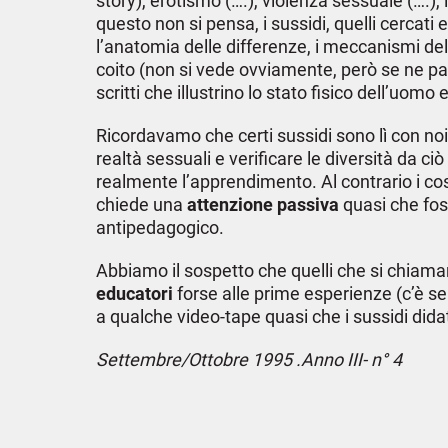
story), erotismo (….), violenza sessuale (….)
questo non si pensa, i sussidi, quelli cercati
l’anatomia delle differenze, i meccanismi de
coito (non si vede ovviamente, però se ne parl
scritti che illustrino lo stato fisico dell’uom
Ricordavamo che certi sussidi sono lì con noi
realtà sessuali e verificare le diversità da c
realmente l’apprendimento. Al contrario i cosid
chiede una
attenzione passiva
quasi che foss
antipedagogico.
Abbiamo il sospetto che quelli che si chiama
educatori
forse alle prime esperienze (c’è sem
a qualche video-tape quasi che i sussidi didatt
Settembre/Ottobre 1995 .Anno III- n° 4
In “Frammenti di Sesso” CIC, 2005