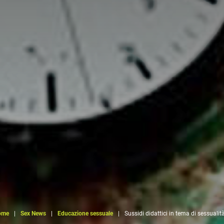
ome
|
Sex News
|
Educazione sessuale
|
Sussidi didattici in tema di sessualit