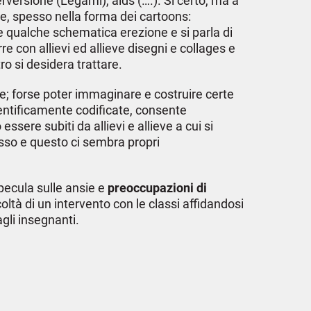
rversione (Legami), aids (….). Si certo, ma a
are, spesso nella forma dei cartoons:
e qualche schematica erezione e si parla di
e con allievi ed allieve disegni e collages e
ro si desidera trattare.
sie; forse poter immaginare e costruire certe
cientificamente codificate, consente
ssere subiti da allievi e allieve a cui si
esso e questo ci sembra propri
ecula sulle ansie e
preoccupazioni di
oltà di un intervento con le classi affidandosi
agli insegnanti.