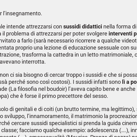
er l’insegnamento.
le intende attrezzarsi con
sussidi didattici
nella forma d
va il problema di attrezzarsi per poter svolgere
interventi
 invitato a farlo (sarà necessario ricorrere a qualche vide
tata proprio una lezione di educazione sessuale con sussi
netrazione, trasforma la cattedra in un letto matrimoniale
’avevano interrotta.
on ci sia bisogno di cercar troppo i sussidi e che si possa
sà perché sono così costosi). I sussidi infatti sono
lì a p
e (La filosofia nel boudoir) l’aveva capito bene e anche
ppa) che è forse il primo precettore del sesso.
olo di genitali e di coiti (un brutto termine, ma legittimo),
 lo sviluppo, l’innamoramento, il matrimonio la procreazion
ché cercare sussidi specialistici si prenda la guida cinema
la classe; facciamo qualche esempio: adolescenza (….),