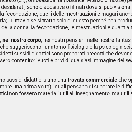
, incesto (….), omosessualità (Maurice, Pranzo di nozze) pe
 e desiderati, sono diapositive o filmati dove si può vision
lla fecondazione, quelli delle mestruazioni e magari anch
a). Tuttavia se si tratta solo di questo perché non produrr
o e della donna, la fecondazione, le mestruazioni e quant’alt
,
nel nostro corpo
, nei nostri pensieri, nelle nostre fanta
iò che suggeriscono l’anatomo-fisiologia e la psicologia s
etti sussidi didattici sono preparati precotti che devono e
ero contenitori vuoti e privi di qualsiasi immagine del s
no sussidi didattici siano una
trovata commerciale
che sp
pre una prima volta) i quali pensano di superare le diffic
ici non fossero materiali utili all’insegnamento, ma utili 