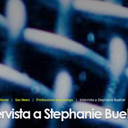
Home
|
Sex News
|
Professione sessuologo
|
Intervista a Stephanie Buehler
ervista a Stephanie Bue