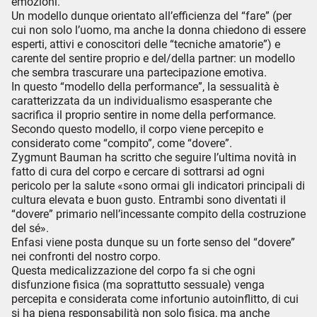
emozioni.
Un modello dunque orientato all’efficienza del “fare” (per
cui non solo l’uomo, ma anche la donna chiedono di essere
esperti, attivi e conoscitori delle “tecniche amatorie”) e
carente del sentire proprio e del/della partner: un modello
che sembra trascurare una partecipazione emotiva.
In questo “modello della performance”, la sessualità è
caratterizzata da un individualismo esasperante che
sacrifica il proprio sentire in nome della performance.
Secondo questo modello, il corpo viene percepito e
considerato come “compito”, come “dovere”.
Zygmunt Bauman ha scritto che seguire l’ultima novità in
fatto di cura del corpo e cercare di sottrarsi ad ogni
pericolo per la salute «sono ormai gli indicatori principali di
cultura elevata e buon gusto. Entrambi sono diventati il
“dovere” primario nell’incessante compito della costruzione
del sé».
Enfasi viene posta dunque su un forte senso del “dovere”
nei confronti del nostro corpo.
Questa medicalizzazione del corpo fa si che ogni
disfunzione fisica (ma soprattutto sessuale) venga
percepita e considerata come infortunio autoinflitto, di cui
si ha piena responsabilità non solo fisica, ma anche