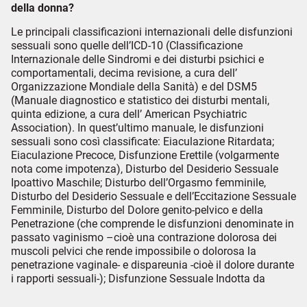
della donna?
Le principali classificazioni internazionali delle disfunzioni
sessuali sono quelle dell’ICD-10 (Classificazione
Internazionale delle Sindromi e dei disturbi psichici e
comportamentali, decima revisione, a cura dell’
Organizzazione Mondiale della Sanità) e del DSM5
(Manuale diagnostico e statistico dei disturbi mentali,
quinta edizione, a cura dell’ American Psychiatric
Association). In quest’ultimo manuale, le disfunzioni
sessuali sono così classificate: Eiaculazione Ritardata;
Eiaculazione Precoce, Disfunzione Erettile (volgarmente
nota come impotenza), Disturbo del Desiderio Sessuale
Ipoattivo Maschile; Disturbo dell’Orgasmo femminile,
Disturbo del Desiderio Sessuale e dell’Eccitazione Sessuale
Femminile, Disturbo del Dolore genito-pelvico e della
Penetrazione (che comprende le disfunzioni denominate in
passato vaginismo –cioè una contrazione dolorosa dei
muscoli pelvici che rende impossibile o dolorosa la
penetrazione vaginale- e dispareunia -cioè il dolore durante
i rapporti sessuali-); Disfunzione Sessuale Indotta da
Sostanze/Farmaci.
Lo studio sistematico più ampio fino ad oggi disponibile è