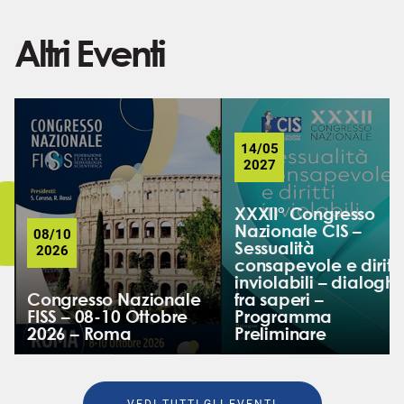
Altri Eventi
14/05
2027
XXXII° Congresso
Nazionale CIS –
08/10
Sessualità
2026
consapevole e diritti
inviolabili – dialoghi
Congresso Nazionale
fra saperi –
FISS – 08-10 Ottobre
Programma
2026 – Roma
Preliminare
VEDI TUTTI GLI EVENTI