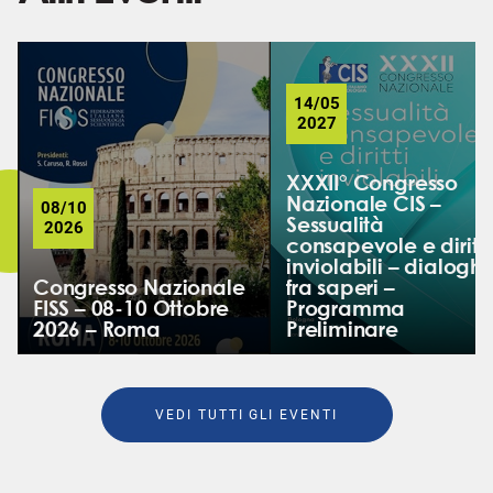
14/05
2027
XXXII° Congresso
Nazionale CIS –
08/10
Sessualità
2026
consapevole e diritti
inviolabili – dialoghi
Congresso Nazionale
fra saperi –
FISS – 08-10 Ottobre
Programma
2026 – Roma
Preliminare
VEDI TUTTI GLI EVENTI