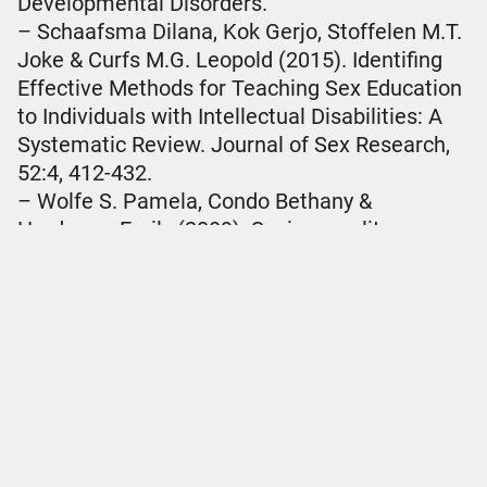
Developmental Disorders.
– Schaafsma Dilana, Kok Gerjo, Stoffelen M.T.
Joke & Curfs M.G. Leopold (2015). Identifing
Effective Methods for Teaching Sex Education
to Individuals with Intellectual Disabilities: A
Systematic Review. Journal of Sex Research,
52:4, 412-432.
– Wolfe S. Pamela, Condo Bethany &
Hardaway Emily (2009). Sociosexuality
Education for Person with Autism Spectrum
Disorders using principles of Applied Behavior
Analysis. Teaching Exceptional Children, Vol.
42, No. 1, pp. 50-61.
– World Health Organization (2010).
Developing sexual health programmes: a
framework for action. Geneva, Switzerland.