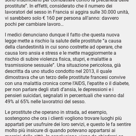
prostitute”. In effetti, considerato che il numero dei
lavoratori del sesso in Francia si aggira sulle 30.000 unità,
vi sarebbero solo € 160 per persona all’anno: davvero
pochi per cambiare lavoro…
I medici denunciano dunque il fatto che questa nuova
legge mette a rischio la salute delle prostitute “a causa
della clandestinità in cui sono costrette ad operare, che
causa loro ansia e stress e le mette maggiormente a
rischio di subire violenza fisica, stupri, e malattie a
trasmissione sessuale”. Una situazione pericolosa, già
descritta da uno studio condotto nel 2013, il quale
dimostrava che un terzo delle prostitute francesi convive
con una malattia cronica come l’AIDS, l’epatite o il diabete,
per non parlare degli stati d’ansia, le depressioni e i
pensieri suicidari, segnalati in percentuali che vanno dal
49% al 65% nelle lavoratrici del sesso.
Le prostitute che operano in strada, ad esempio,
sostengono che ora i clienti vogliono trovare luoghi più
appartati per usufruire dei loro servizi, e questo le fa sentire
molto più insicure di quando potevano appartarsi ai