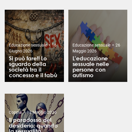
•
•
Educazione sessuale
16
Educazione sessuale
26
Giugno 2026
Maggio 2026
Si può fare!! Lo
L’educazione
sguardo della
sessuale nelle
società tra il
persone con
concesso e il tabù
autismo
•
Coppia
13 Maggio 2026
Il paradosso del
desiderio: quando
la sessualità