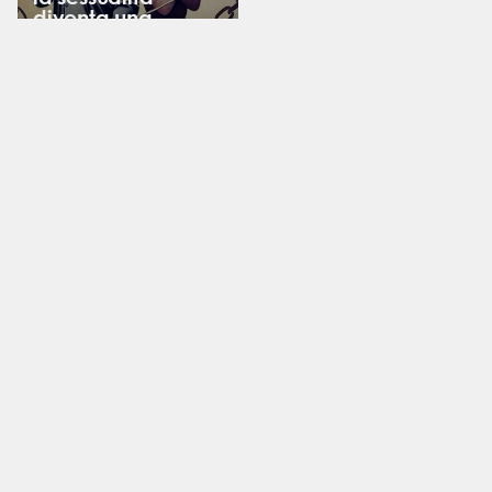
diventa una
trappola nella
coppia
dipendente-
narcisista
Contatti CIS
Tel:
+39 338 6615228
Email:
cis@cisonline.net
Sede Scuola di Sessuologia
Villaggio del Fanciullo PAD H (apri mappe)
Via Scipione Del Ferro 4, 40138 Bologna