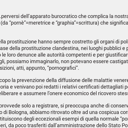
perversi dell’apparato burocratico che complica la nostra v
(da “pornè”=meretrice e “graphia”=scrittura) che significa 
lla prostituzione hanno sempre costretto gli organi di poli
e case della prostituzione clandestina, nei luoghi pubblici e
 le loro denunce alle autorità competenti e per giustificare
gli, possiamo immaginarlo, non potevano essere castigati
zioni, atti, appunto, “pornografici”.
po la prevenzione della diffusione delle malattie veneree,
a e venivano poi redatti i relativi certificati dettagliati p
deliberare e assumere l’onere economico del ricovero stes
ovvede solo a registrare, si preoccupa anche di conservar
ato di Bologna, abbiamo ritrovato oltre ad una cospicua co
ostituiscono degli eccezionali esempi di quella normale “por
eri, da poco trasferiti dall’amministrazione dello Stato 