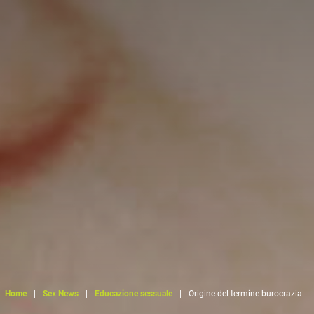
Home
|
Sex News
|
Educazione sessuale
|
Origine del termine burocrazia