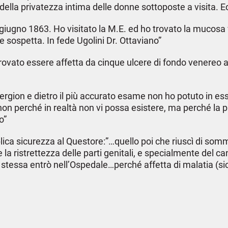
o della privatezza intima delle donne sottoposte a visita.
3 giugno 1863. Ho visitato la M.E. ed ho trovato la mucosa
 sospetta. In fede Ugolini Dr. Ottaviano”
itrovato essere affetta da cinque ulcere di fondo venereo a
ergion e dietro il più accurato esame non ho potuto in ess
on perché in realtà non vi possa esistere, ma perché la pr
o”
ica sicurezza al Questore:”…quello poi che riuscì di somma
 la ristrettezza delle parti genitali, e specialmente del ca
. stessa entrò nell’Ospedale…perché affetta di malatia (si