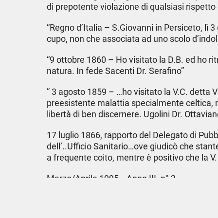
di prepotente violazione di qualsiasi rispett
“Regno d’Italia – S.Giovanni in Persiceto, lì 
cupo, non che associata ad uno scolo d’indole
“9 ottobre 1860 – Ho visitato la D.B. ed ho r
natura. In fede Sacenti Dr. Serafino”
” 3 agosto 1859 – …ho visitato la V.C. detta V
preesistente malattia specialmente celtica, n
libertà di ben discernere. Ugolini Dr. Ottavian
17 luglio 1866, rapporto del Delegato di Pubbl
dell’..Ufficio Sanitario…ove giudicò che stante
a frequente coito, mentre è positivo che la V
Marzo/Aprile 1995 –Anno III- n° 2