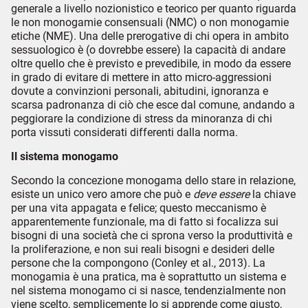
generale a livello nozionistico e teorico per quanto riguarda
le non monogamie consensuali (NMC) o non monogamie
etiche (NME). Una delle prerogative di chi opera in ambito
sessuologico è (o dovrebbe essere) la capacità di andare
oltre quello che è previsto e prevedibile, in modo da essere
in grado di evitare di mettere in atto micro-aggressioni
dovute a convinzioni personali, abitudini, ignoranza e
scarsa padronanza di ciò che esce dal comune, andando a
peggiorare la condizione di stress da minoranza di chi
porta vissuti considerati differenti dalla norma.
Il sistema monogamo
Secondo la concezione monogama dello stare in relazione,
esiste un unico vero amore che può e
deve essere
la chiave
per una vita appagata e felice; questo meccanismo è
apparentemente funzionale, ma di fatto si focalizza sui
bisogni di una società che ci sprona verso la produttività e
la proliferazione, e non sui reali bisogni e desideri delle
persone che la compongono (Conley et al., 2013). La
monogamia è una pratica, ma è soprattutto un sistema e
nel sistema monogamo ci si nasce, tendenzialmente non
viene scelto, semplicemente lo si apprende come giusto,