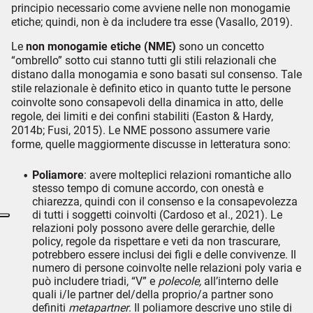
principio necessario come avviene nelle non monogamie
etiche; quindi, non è da includere tra esse (Vasallo, 2019).
Le
non monogamie etiche (NME)
sono un concetto
“ombrello” sotto cui stanno tutti gli stili relazionali che
distano dalla monogamia e sono basati sul consenso. Tale
stile relazionale è definito etico in quanto tutte le persone
coinvolte sono consapevoli della dinamica in atto, delle
regole, dei limiti e dei confini stabiliti (Easton & Hardy,
2014b; Fusi, 2015). Le NME possono assumere varie
forme, quelle maggiormente discusse in letteratura sono:
Poliamore
: avere molteplici relazioni romantiche allo
stesso tempo di comune accordo, con onestà e
chiarezza, quindi con il consenso e la consapevolezza
di tutti i soggetti coinvolti (Cardoso et al., 2021). Le
relazioni poly possono avere delle gerarchie, delle
policy, regole da rispettare e veti da non trascurare,
potrebbero essere inclusi dei figli e delle convivenze. Il
numero di persone coinvolte nelle relazioni poly varia e
può includere triadi, “V” e
polecole,
all’interno delle
quali i/le partner del/della proprio/a partner sono
definiti
metapartner
. Il poliamore descrive uno stile di