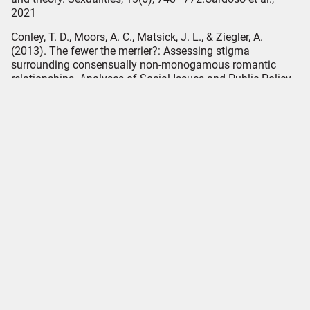
2021
Conley, T. D., Moors, A. C., Matsick, J. L., & Ziegler, A.
(2013). The fewer the merrier?: Assessing stigma
surrounding consensually non‐monogamous romantic
relationships. Analyses of Social Issues and Public Policy,
13(1), 1-30.
Deri, J. (2015). Love’s refraction: Jealousy and compersion
in queer women’s pol yamorous relationships. University of
Toronto Press.Eatson D.; Hardy J. (2014), La zoccola etica.
Guida al poliamore, alle relazioni aperte e altre avventure,
Bologna, Odoya srl
Fusi, C. (2015). Amori snodati. Guida alle relazioni non
convenzio-nali. Bologna: Odoya.
Gahran, A. (2017), Stepping Off the Relationship Escalator:
Un-common Love and Life.
Hunter, G., & Stockwell, A. (2021). Toward a behavior-
analytic understanding of jealousy and compersion in
romantic and sexual relationships. European Journal of