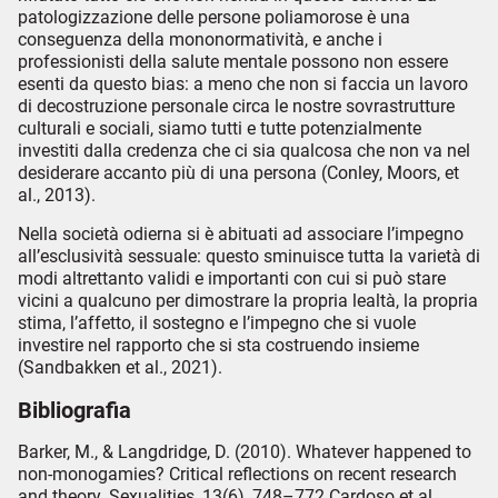
patologizzazione delle persone poliamorose è una
conseguenza della mononormatività, e anche i
professionisti della salute mentale possono non essere
esenti da questo bias: a meno che non si faccia un lavoro
di decostruzione personale circa le nostre sovrastrutture
culturali e sociali, siamo tutti e tutte potenzialmente
investiti dalla credenza che ci sia qualcosa che non va nel
desiderare accanto più di una persona (Conley, Moors, et
al., 2013).
Nella società odierna si è abituati ad associare l’impegno
all’esclusività sessuale: questo sminuisce tutta la varietà di
modi altrettanto validi e importanti con cui si può stare
vicini a qualcuno per dimostrare la propria lealtà, la propria
stima, l’affetto, il sostegno e l’impegno che si vuole
investire nel rapporto che si sta costruendo insieme
(Sandbakken et al., 2021).
Bibliografia
Barker, M., & Langdridge, D. (2010). Whatever happened to
non-monogamies? Critical reflections on recent research
and theory. Sexualities, 13(6), 748–772.Cardoso et al.,