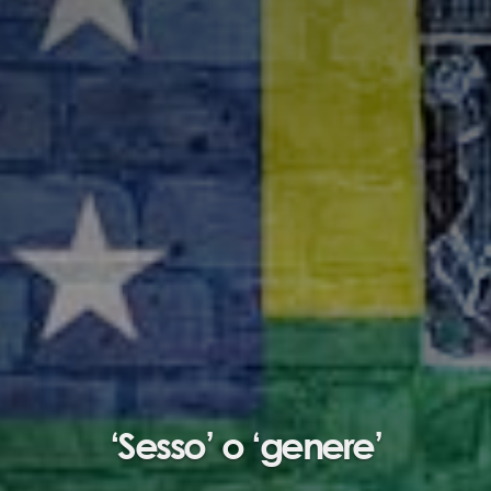
‘Sesso’ o ‘genere’