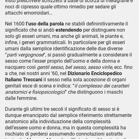
visto prescrivere schizzetti a base di scorza di melagrane e
noci di cipresso quale ottimo rimedio per sedare gli
attacchi emorroidari…
Nel 1600
l’uso della parola
ne stabilì defininitivamente il
significato che si andò
estendendo
per distinguere non
solo gli esseri umani, ma anche gli animali, le piante e,
infine, i generi grammaticali. In particolare per gli esseri
umani dalla semplice identificazione delle due diverse
“
parti vergognose
“, si passò gradualmente a considerare il
sesso come l’esser proprio dell’uomo e della donna e
nacquero così
gentil sesso, bel sesso, sesso virile
, ecc. fino
a che, nei nostri anni ’60, nel
Dizionario Enciclopedico
Italiano Treccani
il sesso nella sola accezione di organi
genitali esce di scena e indica: “
il complesso dei caratteri
anatomici e fisiopsicologici
” che distinguono i maschi
dalle femmine.
Durante gli ultimi tre secoli il significato di sesso si è
dunque emancipato dal semplice riferimento strettamente
anatomico alla individuazione della complessità
dell’essere uomo e donna, ma in questa complessità ha
rischiato di perdersi assumendo connotazioni astratte