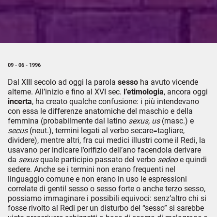
09 - 06 - 1996
Dal XIII secolo ad oggi la parola
sesso
ha avuto vicende
alterne. All’inizio e fino al XVI sec.
l’etimologia
, ancora oggi
incerta
, ha creato qualche confusione: i più intendevano
con essa le differenze anatomiche del maschio e della
femmina (probabilmente dal latino
sexus, us
(masc.) e
secus
(neut.), termini legati al verbo secare=tagliare,
dividere), mentre altri, fra cui medici illustri come il Redi, la
usavano per indicare l’orifizio dell’ano facendola derivare
da
sexus
quale participio passato del verbo
sedeo
e quindi
sedere. Anche se i termini non erano frequenti nel
linguaggio comune e non erano in uso le espressioni
correlate di gentil sesso o sesso forte o anche terzo sesso,
possiamo immaginare i possibili equivoci: senz’altro chi si
fosse rivolto al Redi per un disturbo del “sesso” si sarebbe