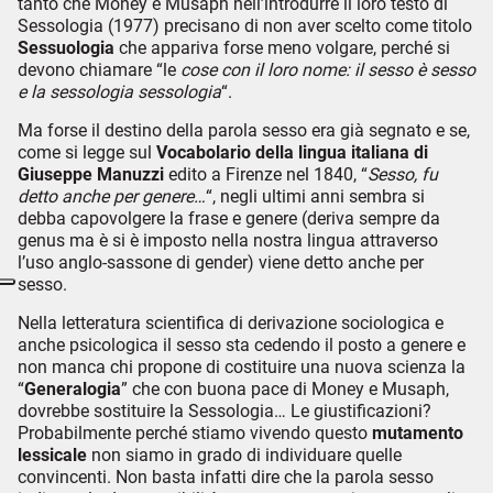
tanto che Money e Musaph nell’introdurre il loro testo di
Sessologia (1977) precisano di non aver scelto come titolo
Sessuologia
che appariva forse meno volgare, perché si
devono chiamare “le
cose con il loro nome: il sesso è sesso
e la sessologia sessologia
“.
Ma forse il destino della parola sesso era già segnato e se,
come si legge sul
Vocabolario della lingua italiana di
Giuseppe Manuzzi
edito a Firenze nel 1840, “
Sesso, fu
detto anche per genere…
“, negli ultimi anni sembra si
debba capovolgere la frase e genere (deriva sempre da
genus ma è si è imposto nella nostra lingua attraverso
l’uso anglo-sassone di gender) viene detto anche per
sesso.
Nella letteratura scientifica di derivazione sociologica e
anche psicologica il sesso sta cedendo il posto a genere e
non manca chi propone di costituire una nuova scienza la
“
Generalogia
” che con buona pace di Money e Musaph,
dovrebbe sostituire la Sessologia… Le giustificazioni?
Probabilmente perché stiamo vivendo questo
mutamento
lessicale
non siamo in grado di individuare quelle
convincenti. Non basta infatti dire che la parola sesso