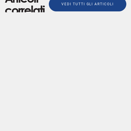
VEDI TUTTI GLI ARTICOLI
correlati
•
•
Educazione sessuale
16
Educazione sessuale
26
Giugno 2026
Maggio 2026
Si può fare!! Lo
L’educazione
sguardo della
sessuale nelle
società tra il
persone con
concesso e il tabù
autismo