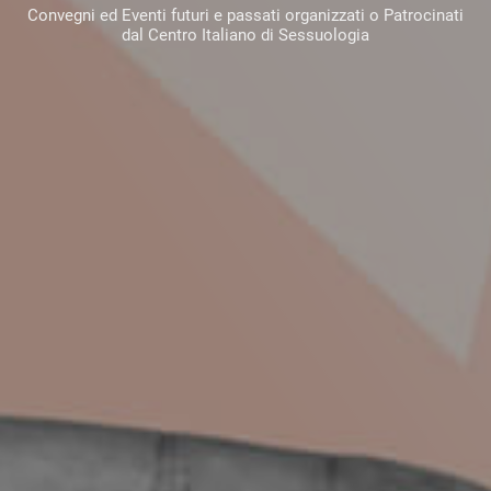
Convegni ed Eventi futuri e passati organizzati o Patrocinati
dal Centro Italiano di Sessuologia