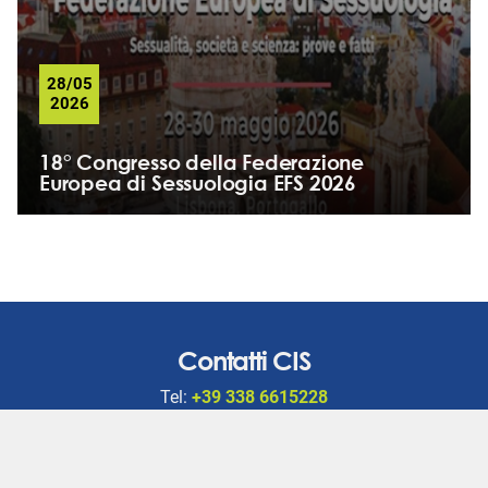
28/05
2026
18° Congresso della Federazione
Europea di Sessuologia EFS 2026
Contatti CIS
Tel:
+39 338 6615228
Email:
cis@cisonline.net
Sede Scuola di Sessuologia