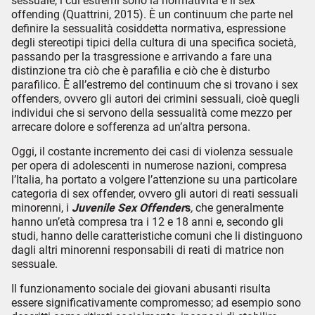
sessuale, i cui estremi sono la normatività e il sex
offending (Quattrini, 2015). È un continuum che parte nel
definire la sessualità cosiddetta normativa, espressione
degli stereotipi tipici della cultura di una specifica società,
passando per la trasgressione e arrivando a fare una
distinzione tra ciò che è parafilia e ciò che è disturbo
parafilico. È all’estremo del continuum che si trovano i sex
offenders, ovvero gli autori dei crimini sessuali, cioè quegli
individui che si servono della sessualità come mezzo per
arrecare dolore e sofferenza ad un’altra persona.
Oggi, il costante incremento dei casi di violenza sessuale
per opera di adolescenti in numerose nazioni, compresa
l’Italia, ha portato a volgere l’attenzione su una particolare
categoria di sex offender, ovvero gli autori di reati sessuali
minorenni, i
Juvenile Sex Offender
s
,
che generalmente
hanno un’età compresa tra i 12 e 18 anni e, secondo gli
studi, hanno delle caratteristiche comuni che li distinguono
dagli altri minorenni responsabili di reati di matrice non
sessuale.
Il funzionamento sociale dei giovani abusanti risulta
essere significativamente compromesso; ad esempio sono