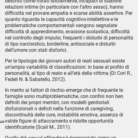
descritti come ritirati socialmente, incapaci di stabilire
relazioni intime (in particolare con l’altro sesso), hanno
difficoltà nel provare empatia e scarse abilità assertive. Per
quanto riguarda le capacità cognitivo-intellettive e le
problematiche comportamentali vengono segnalate
difficoltà di apprendimento, evasione scolastica, difficoltà
nel controllo degli impulsi, frequenti i disturbi di personalità
di tipo narcisistico, borderline, antisociale e disturbi
dell’umore con stati disforici.
Per le tipologie dei giovani autori di reati sessuali esiste
un’ampia variabilità di classificazioni: in base al profilo di
personalità, al tipo di reato e all’età della vittima (Di Cori R.,
Fedeli N. & Sabatello, 2012).
In merito ai fattori di rischio emerge che di frequente le
famiglie sono multiproblematiche, con confini non ben
definiti dei propri membri, con modelli genitoriali
disfunzionali o deficit nella funzione di caregiving,
discontinuità delle cure, instabilità emotiva, assenza di
valide figure di attaccamento e ridotte opportunità
identificatorie (Scali M., 2011).
Quello del
sexual offending
è riconosciuto come un